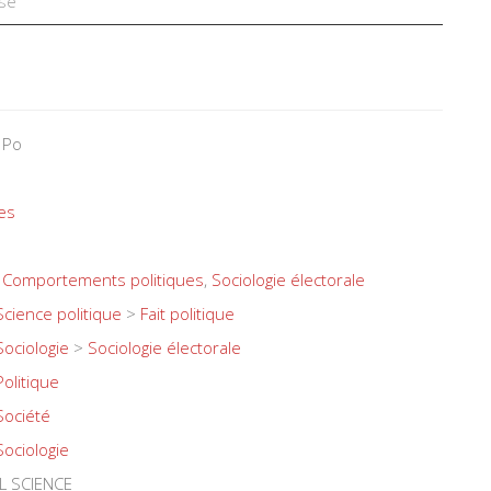
se
 Po
es
,
Comportements politiques
,
Sociologie électorale
Science politique
>
Fait politique
Sociologie
>
Sociologie électorale
Politique
Société
Sociologie
L SCIENCE