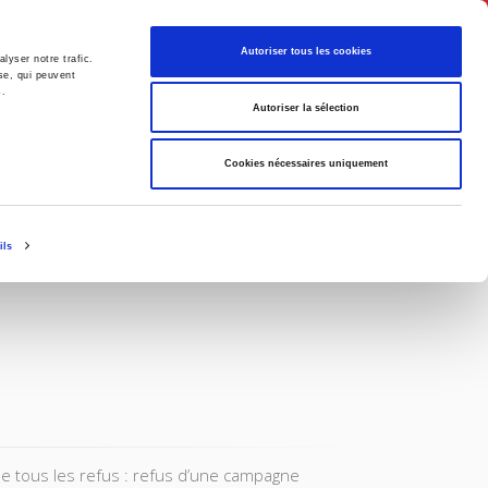
Français
Autoriser tous les cookies
lyser notre trafic.
se, qui peuvent
s.
Politique
Société
Autoriser la sélection
Cookies nécessaires uniquement
ils
 de tous les refus : refus d’une campagne