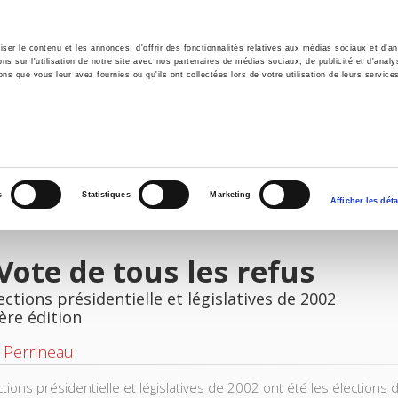
er le contenu et les annonces, d'offrir des fonctionnalités relatives aux médias sociaux et d'ana
 sur l'utilisation de notre site avec nos partenaires de médias sociaux, de publicité et d'analy
ns que vous leur avez fournies ou qu'ils ont collectées lors de votre utilisation de leurs service
il
Environnement
Histoire
International
s
Statistiques
Marketing
Afficher les déta
Vote de tous les refus
ections présidentielle et législatives de 2002
ère édition
 Perrineau
ctions présidentielle et législatives de 2002 ont été les élections