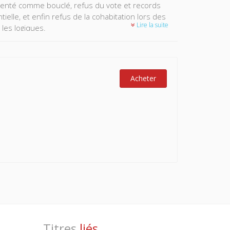
enté comme bouclé, refus du vote et records
ielle, et enfin refus de la cohabitation lors des
Lire la suite
 les logiques.
Acheter
Titres
liés