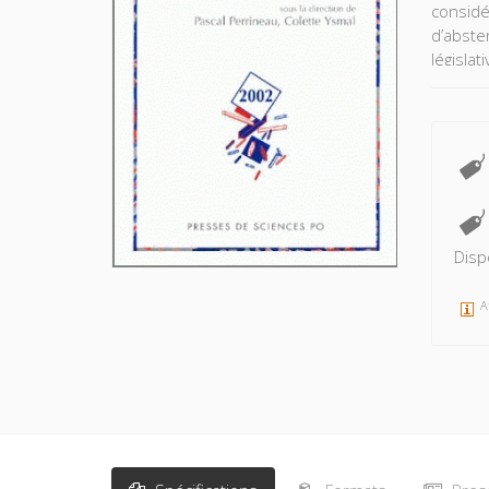
considé
d’abste
législat
Disp
A