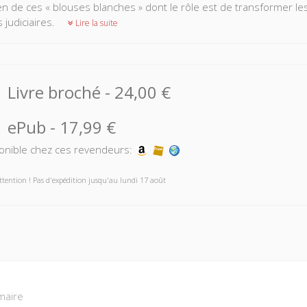
en de ces « blouses blanches » dont le rôle est de transformer le
 judiciaires.
Lire la suite
Livre broché
-
24,00 €
ePub
-
17,99 €
onible chez ces revendeurs:
ttention ! Pas d'expédition jusqu'au lundi 17 août
aire