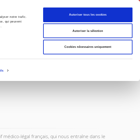
Français
Autoriser tous les cookies
lyser notre trafic.
se, qui peuvent
s.
Politique
Société
Autoriser la sélection
Cookies nécessaires uniquement
ils
médico-légal français, qui nous entraîne dans le