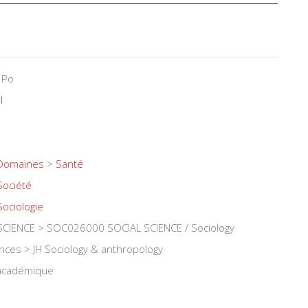
 Po
l
Domaines
>
Santé
Société
Sociologie
CIENCE > SOC026000 SOCIAL SCIENCE / Sociology
iences > JH Sociology & anthropology
 académique