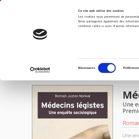
Ce site web utilise des cookies
Les cookies nous permettent de personnalis
Nous partageons également des informations
combiner celles-ci avec d'autres informatio
Accue
Médecins légistes
Accueil
Sélection
Nécessaires
Préférence
du
IMAGES
consentement
Méd
Une e
Premi
Romain
Une enq