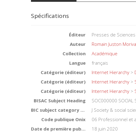
Spécifications
Éditeur
Presses de Sciences
Auteur
Romain Juston Moriva
Collection
Académique
Langue
français
Catégorie (éditeur)
Internet Hierarchy
>
Catégorie (éditeur)
Internet Hierarchy
>
Catégorie (éditeur)
Internet Hierarchy
>
BISAC Subject Heading
SOC000000 SOCIAL S
BIC subject category (UK)
J Society & social sc
Code publique Onix
06 Professionnel et
Date de première publication du titre
18 juin 2020