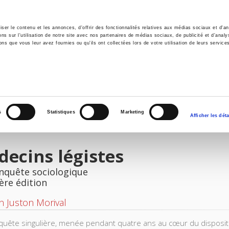
er le contenu et les annonces, d'offrir des fonctionnalités relatives aux médias sociaux et d'ana
 sur l'utilisation de notre site avec nos partenaires de médias sociaux, de publicité et d'analy
ns que vous leur avez fournies ou qu'ils ont collectées lors de votre utilisation de leurs service
il
Environnement
Histoire
International
s
Statistiques
Marketing
Afficher les déta
ecins légistes
nquête sociologique
ère édition
 Juston Morival
uête singulière, menée pendant quatre ans au cœur du dispositif 