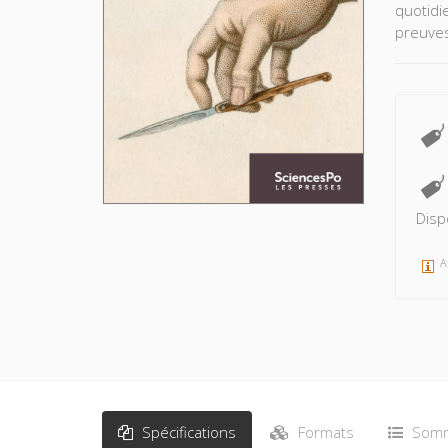
quotidi
preuves
Disp
A
Spécifications
Formats
Somm