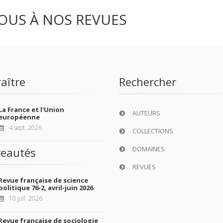
OUS À NOS REVUES
aître
Rechercher
La France et l'Union
AUTEURS
européenne
4 sept. 2026
COLLECTIONS
DOMAINES
eautés
REVUES
Revue française de science
politique 76-2, avril-juin 2026
10 juil. 2026
Revue française de sociologie