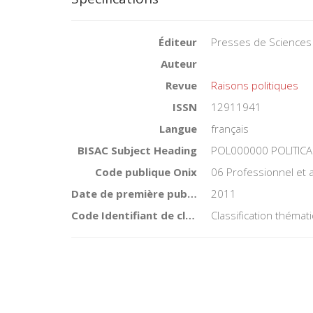
Éditeur
Presses de Sciences
Auteur
Revue
Raisons politiques
ISSN
12911941
Langue
français
BISAC Subject Heading
POL000000 POLITICA
Code publique Onix
06 Professionnel et
Date de première publication du titre
2011
Code Identifiant de classement sujet
Classification théma