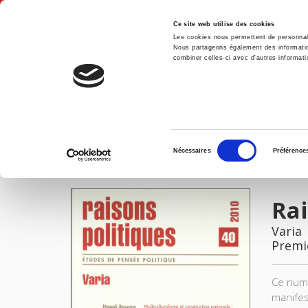
Ce site web utilise des cookies
Les cookies nous permettent de personnalis
Nous partageons également des informations
combiner celles-ci avec d'autres informatio
Accue
Raisons politiques 40, novembre 2010
Accueil
Sélection
Nécessaires
Préférence
du
IMAGES
consentement
Rai
Varia
Premi
Ce numé
manifest