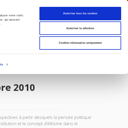
Français
Autoriser tous les cookies
lyser notre trafic.
se, qui peuvent
s.
Politique
Société
Autoriser la sélection
Cookies nécessaires uniquement
ils
bre 2010
pectives à partir desquels la pensée politique
nstitution et le concept d’élitisme dans le