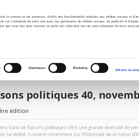
er le contenu et les annonces, d'offrir des fonctionnalités relatives aux médias sociaux et d'ana
 sur l'utilisation de notre site avec nos partenaires de médias sociaux, de publicité et d'analy
ns que vous leur avez fournies ou qu'ils ont collectées lors de votre utilisation de leurs service
il
Environnement
Histoire
International
s
Statistiques
Marketing
Afficher les déta
sons politiques 40, novem
ère édition
ro Varia de Raisons politiques offre une grande diversité de pers
e sa vitalité. Il revient notamment sur l'historicité de la notion d’i