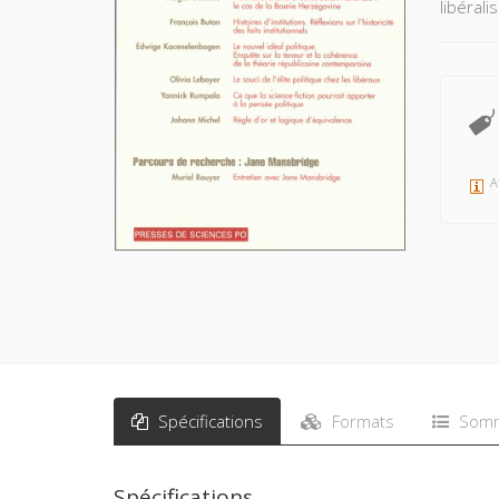
libérali
A
Spécifications
Formats
Somm
Spécifications