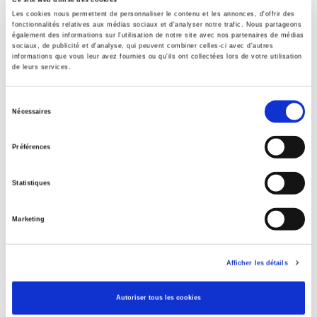
Ce site web utilise des cookies
Sommaire
Les cookies nous permettent de personnaliser le contenu et les annonces, d'offrir des
fonctionnalités relatives aux médias sociaux et d'analyser notre trafic. Nous partageons
également des informations sur l'utilisation de notre site avec nos partenaires de médias
sociaux, de publicité et d'analyse, qui peuvent combiner celles-ci avec d'autres
Spécifications
informations que vous leur avez fournies ou qu'ils ont collectées lors de votre utilisation
de leurs services.
Éditeur
Sélection
Presses de Sciences Po
Nécessaires
du
Auteur
consentement
Julian Mischi
Préférences
Collection
Académique
Statistiques
Langue
français
Marketing
Catégorie (éditeur)
Internet Hierarchy
>
Domaines
>
Histoire
Afficher les détails
Catégorie (éditeur)
Internet Hierarchy
>
Etat - Administration
>
Partis politiques
Autoriser tous les cookies