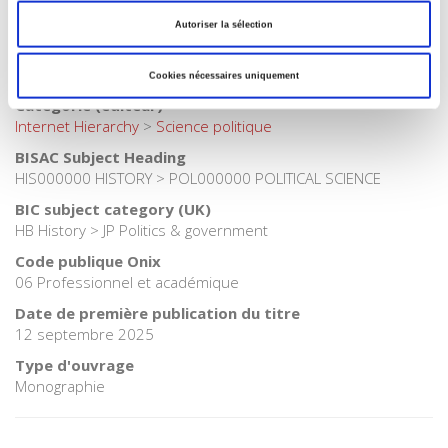
Catégorie (éditeur)
Internet Hierarchy
>
Sociologie
>
Sociologie électorale
Autoriser la sélection
Catégorie (éditeur)
Internet Hierarchy
>
Histoire
Cookies nécessaires uniquement
Catégorie (éditeur)
Internet Hierarchy
>
Science politique
BISAC Subject Heading
HIS000000 HISTORY > POL000000 POLITICAL SCIENCE
BIC subject category (UK)
HB History > JP Politics & government
Code publique Onix
06 Professionnel et académique
Date de première publication du titre
12 septembre 2025
Type d'ouvrage
Monographie