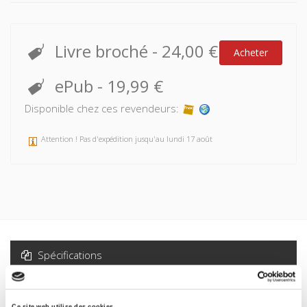
Livre broché
-
24,00 €
Acheter
ePub
-
19,99 €
Disponible chez ces revendeurs:
Attention ! Pas d'expédition jusqu'au lundi 17 août
Spécifications
Formats