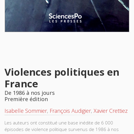
Violences politiques en
France
De 1986 à nos jours
Première édition
Isabelle Sommier
,
François Audigier
,
Xavier Crettiez
Les auteurs ont constitué une base inédite de 6 000
épisodes de violence politique survenus de 1986 à nos