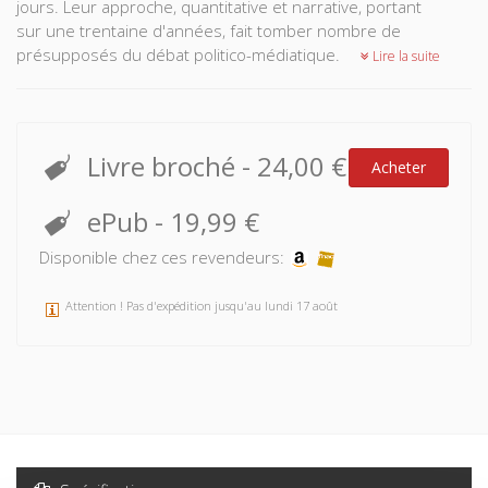
jours. Leur approche, quantitative et narrative, portant
sur une trentaine d'années, fait tomber nombre de
présupposés du débat politico-médiatique.
Lire la suite
Livre broché
-
24,00 €
Acheter
ePub
-
19,99 €
Disponible chez ces revendeurs:
Attention ! Pas d'expédition jusqu'au lundi 17 août