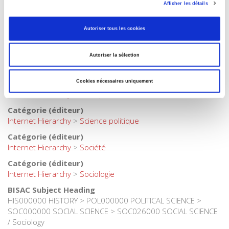
Collection
Afficher les détails
Académique
Langue
Autoriser tous les cookies
français
Catégorie (éditeur)
Autoriser la sélection
Internet Hierarchy
>
Histoire
Catégorie (éditeur)
Cookies nécessaires uniquement
Internet Hierarchy
>
Politique
Catégorie (éditeur)
Internet Hierarchy
>
Science politique
Catégorie (éditeur)
Internet Hierarchy
>
Société
Catégorie (éditeur)
Internet Hierarchy
>
Sociologie
BISAC Subject Heading
HIS000000 HISTORY > POL000000 POLITICAL SCIENCE >
SOC000000 SOCIAL SCIENCE > SOC026000 SOCIAL SCIENCE
/ Sociology