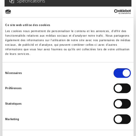
Spécifications
Formats
Sommaire
Ce site web utilise des cookies
Les cookies nous permettent de personnaliser le contenu et les annonces, d'offrir des
fonctionnalités relatives aux médias sociaux et d'analyser notre trafic. Nous partageons
Extrait
également des informations sur l'utilisation de notre site avec nos partenaires de médias
sociaux, de publicité et d'analyse, qui peuvent combiner celles-ci avec d'autres
informations que vous leur avez fournies ou qu'ils ont collectées lors de votre utilisation
de leurs services.
Spécifications
Sélection
Nécessaires
du
Éditeur
Presses de Sciences Po
consentement
Préférences
Auteur
Isabelle Sommier
,
François Audigier
,
Xavier Crettiez
Statistiques
Avec
Bilel Ainine
,
Kamila Bensaadi
,
Jennifer Boirot
,
Julie Bour
,
Marketing
Thierry Daunois
,
Nicolas Lebourg
,
Loïc Le Pape
,
Pascal Raggi
,
Romain Sèze
,
Antoine Thiberge