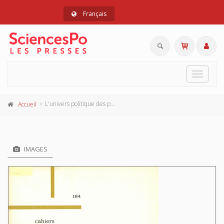
Français
Toggle
navigat
L'univers politique des paysans dans la France contemporaine
Accueil
IMAGES