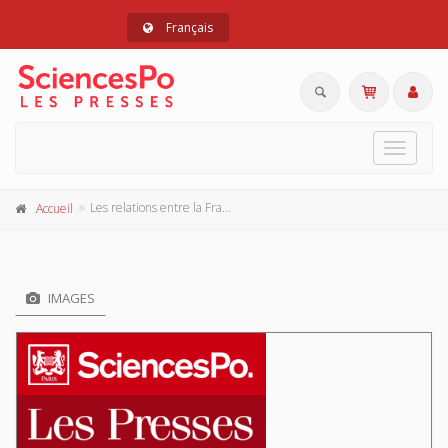
Français
Toggle
navigat
Les relations entre la France et la Birmanie au XVIIIe et au XIXe siècle
Accueil
IMAGES