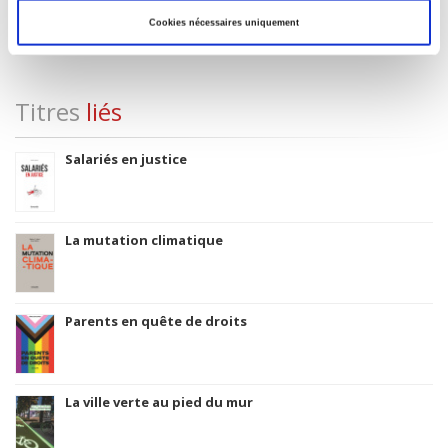
Code Identifiant de classement sujet
Classification thématique Thema: Politique et gouvernement
Cookies nécessaires uniquement
Titres
liés
Salariés en justice
La mutation climatique
Parents en quête de droits
La ville verte au pied du mur