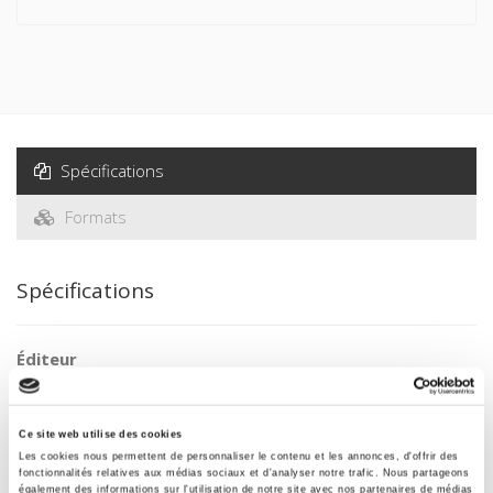
Spécifications
Formats
Spécifications
Éditeur
Presses de Sciences Po
Auteur
Philippe Preschez
Ce site web utilise des cookies
Les cookies nous permettent de personnaliser le contenu et les annonces, d'offrir des
Collection
fonctionnalités relatives aux médias sociaux et d'analyser notre trafic. Nous partageons
également des informations sur l'utilisation de notre site avec nos partenaires de médias