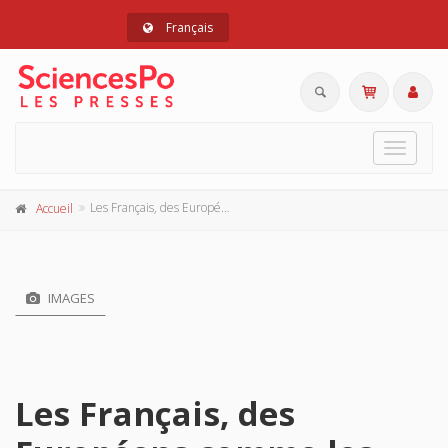
Français
Toggle
navigat
Les Français, des Européens comme les autres ?
Accueil
IMAGES
Les Français, des