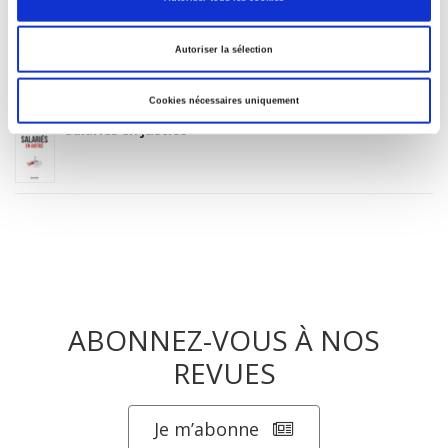
Parents en quête de droits
Autoriser la sélection
Cookies nécessaires uniquement
Salariés en justice
ABONNEZ-VOUS À NOS
REVUES
Je m’abonne