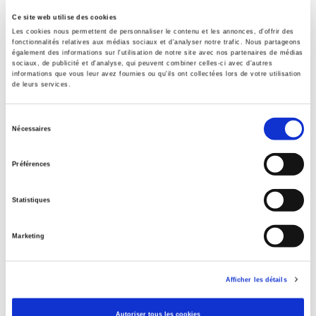
3283 SCIENCES POLITIQUES
Ce site web utilise des cookies
Les cookies nous permettent de personnaliser le contenu et les annonces, d'offrir des
Date de première publication du titre
fonctionnalités relatives aux médias sociaux et d'analyser notre trafic. Nous partageons
14 juin 2010
également des informations sur l'utilisation de notre site avec nos partenaires de médias
sociaux, de publicité et d'analyse, qui peuvent combiner celles-ci avec d'autres
Code Identifiant de classement sujet
informations que vous leur avez fournies ou qu'ils ont collectées lors de votre utilisation
Classification thématique Thema: Politique et gouvernement
de leurs services.
Type d'ouvrage
Sélection
Monographie
Nécessaires
du
Avec
consentement
Index, Index, Bibliographie, Bibliographie
Préférences
Langue originale
anglais
Statistiques
Marketing
Titres
liés
Afficher les détails
La mutation climatique
Autoriser tous les cookies