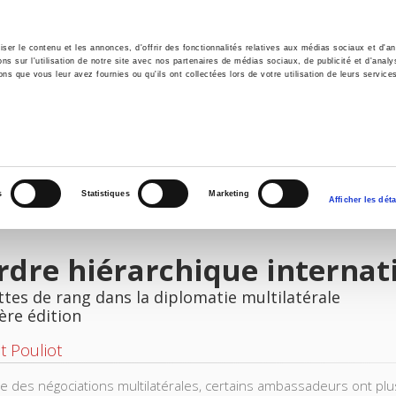
er le contenu et les annonces, d'offrir des fonctionnalités relatives aux médias sociaux et d'ana
 sur l'utilisation de notre site avec nos partenaires de médias sociaux, de publicité et d'analy
ns que vous leur avez fournies ou qu'ils ont collectées lors de votre utilisation de leurs service
il
Environnement
Histoire
International
s
Statistiques
Marketing
Afficher les déta
rdre hiérarchique internat
ttes de rang dans la diplomatie multilatérale
ère édition
t Pouliot
ble des négociations multilatérales, certains ambassadeurs ont pl