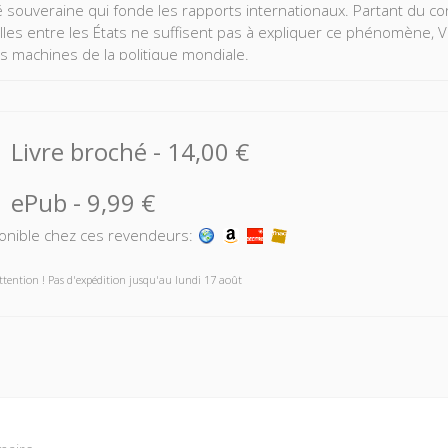
té souveraine qui fonde les rapports internationaux. Partant du c
lles entre les États ne suffisent pas à expliquer ce phénomène, V
es machines de la politique mondiale.
re que les diplomates participent à des luttes de rang fondées tout
ociaux qu’ils nouent entre eux et sur l’idée que chacun a de son rô
Livre broché
-
14,00 €
ières de faire engendrent des ordres hiérarchiques complexes. La
re un rideau devant la scène. En connaître les ressorts aide à
ePub
-
9,99 €
onible chez ces revendeurs:
ttention ! Pas d'expédition jusqu'au lundi 17 août