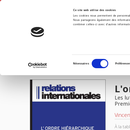
Ce site web utilise des cookies
Les cookies nous permettent de personnalis
Nous partageons également des informations
combiner celles-ci avec d'autres informatio
Accue
L'ordre hiérarchique international
Accueil
Sélection
Nécessaires
Préférence
du
IMAGES
consentement
L'o
Les lu
Premi
Vincen
À la ta