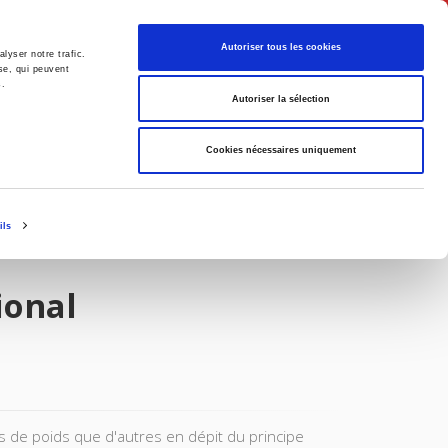
Français
Autoriser tous les cookies
lyser notre trafic.
se, qui peuvent
s.
Politique
Société
Autoriser la sélection
Cookies nécessaires uniquement
ils
ional
us de poids que d'autres en dépit du principe