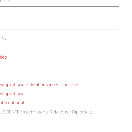
aire
 Po
ales
Géopolitique
>
Relations internationales
Géopolitique
International
SCIENCE / International Relations / Diplomacy