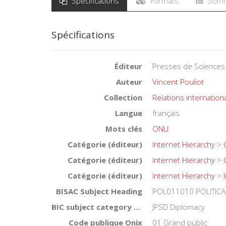
Spécifications
Formats
Somm
Spécifications
Éditeur
Presses de Sciences
Auteur
Vincent Pouliot
Collection
Relations internation
Langue
français
Mots clés
ONU
Catégorie (éditeur)
Internet Hierarchy
>
Catégorie (éditeur)
Internet Hierarchy
>
Catégorie (éditeur)
Internet Hierarchy
>
BISAC Subject Heading
POL011010 POLITICAL 
BIC subject category (UK)
JPSD Diplomacy
Code publique Onix
01 Grand public