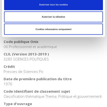
Catégorie (éditeur)
Autoriser tous les cookies
Internet Hierarchy
>
International
Catégorie (éditeur)
Autoriser la sélection
Internet Hierarchy
>
Politique
BISAC Subject Heading
Cookies nécessaires uniquement
POL000000 POLITICAL SCIENCE
Code publique Onix
06 Professionnel et académique
CLIL (Version 2013-2019 )
3283 SCIENCES POLITIQUES
Crédit
Presses de Sciences Po
Date de première publication du titre
1976
Code Identifiant de classement sujet
Classification thématique Thema: Politique et gouvernement
Type d'ouvrage