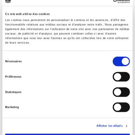
Sommaire
Ce site web utilise des cookies
Les cookies nous permettent de personnaliser le contenu et les annonces, d'offrir des
fonctionnalités relatives aux médias sociaux et d'analyser notre trafic. Nous partageons
Spécifications
également des informations sur l'utilisation de notre site avec nos partenaires de médias
sociaux, de publicité et d'analyse, qui peuvent combiner celles-ci avec d'autres
informations que vous leur avez fournies ou qu'ils ont collectées lors de votre utilisation
de leurs services.
Éditeur
Presses de Sciences Po
Sélection
Auteur
Nécessaires
du
Jeanne Becquart-Leclercq
consentement
Collection
Préférences
Académique
Statistiques
Langue
français
Marketing
Mots clés
Régions - aménagement du territoire
Catégorie (éditeur)
Afficher les détails
Internet Hierarchy
>
Europe
>
Politiques européennes