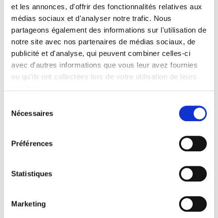
et les annonces, d'offrir des fonctionnalités relatives aux
Formats
médias sociaux et d'analyser notre trafic. Nous
Sommaire
partageons également des informations sur l'utilisation de
notre site avec nos partenaires de médias sociaux, de
publicité et d'analyse, qui peuvent combiner celles-ci
Spécifications
avec d'autres informations que vous leur avez fournies
ou qu'ils ont collectées lors de votre utilisation de leurs
services.
Éditeur
Presses de Sciences Po
Sélection
Nécessaires
du
Coordination éditoriale de
consentement
Vincent Brulois
,
Gabrielle Schütz
Préférences
Revue
Sociologies pratiques (2010-2024)
ISSN
Statistiques
12959278
Langue
Marketing
français