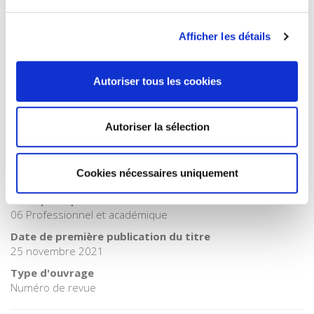
Catégorie (éditeur)
Internet Hierarchy
>
Entreprise
>
Sociologie du travail
Afficher les détails
Catégorie (éditeur)
Internet Hierarchy
>
Société
Catégorie (éditeur)
Autoriser tous les cookies
Internet Hierarchy
>
Sociologie
BISAC Subject Heading
SOC000000 SOCIAL SCIENCE > SOC026000 SOCIAL SCIENCE
Autoriser la sélection
/ Sociology
BIC subject category (UK)
Cookies nécessaires uniquement
J Society & social sciences > JH Sociology & anthropology
Code publique Onix
06 Professionnel et académique
Date de première publication du titre
25 novembre 2021
Type d'ouvrage
Numéro de revue