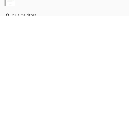
plus de titres
Rechercher
AUTEURS
COLLECTIONS
DOMAINES
REVUES
Copyright © 2026, Presses de Sciences Po. Powered by