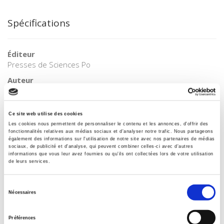
Spécifications
Éditeur
Presses de Sciences Po
Auteur
Revue
20 & 21. Revue d'histoire
Ce site web utilise des cookies
ISSN
Les cookies nous permettent de personnaliser le contenu et les annonces, d'offrir des
02941759
fonctionnalités relatives aux médias sociaux et d'analyser notre trafic. Nous partageons
également des informations sur l'utilisation de notre site avec nos partenaires de médias
Langue
sociaux, de publicité et d'analyse, qui peuvent combiner celles-ci avec d'autres
informations que vous leur avez fournies ou qu'ils ont collectées lors de votre utilisation
français
de leurs services.
BISAC Subject Heading
POL000000 POLITICAL SCIENCE
Sélection
Nécessaires
Code publique Onix
du
06 Professionnel et académique
consentement
Préférences