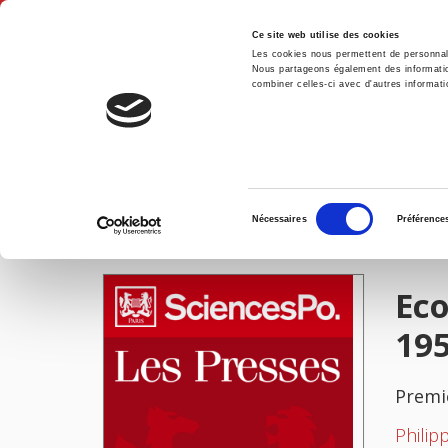
Ce site web utilise des cookies
Les cookies nous permettent de personnalis
Nous partageons également des informations
combiner celles-ci avec d'autres informatio
Accue
Economie et sociologie de la Seine-et-Marne 1850-1950
Accueil
Sélection
Nécessaires
Préférence
du
IMAGES
consentement
Eco
19
Premi
Philip