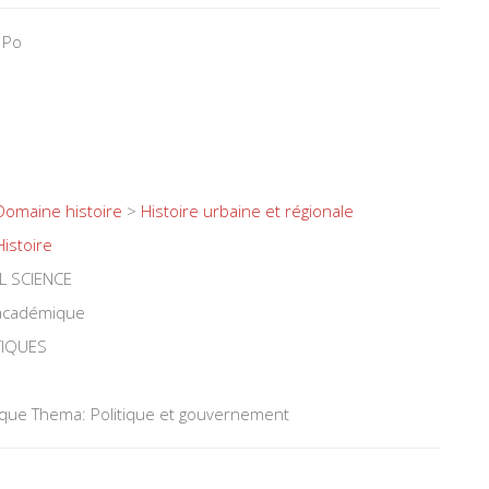
 Po
Domaine histoire
>
Histoire urbaine et régionale
Histoire
L SCIENCE
 académique
TIQUES
tique Thema: Politique et gouvernement