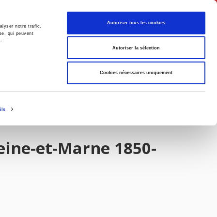
Français
Autoriser tous les cookies
lyser notre trafic.
se, qui peuvent
s.
Politique
Société
Autoriser la sélection
Cookies nécessaires uniquement
ils
Seine-et-Marne 1850-