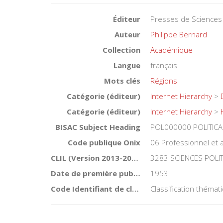
Éditeur
Presses de Sciences
Auteur
Philippe Bernard
Collection
Académique
Langue
français
Mots clés
Régions
Catégorie (éditeur)
Internet Hierarchy
>
Catégorie (éditeur)
Internet Hierarchy
>
BISAC Subject Heading
POL000000 POLITICA
Code publique Onix
06 Professionnel et
CLIL (Version 2013-2019 )
3283 SCIENCES POLI
Date de première publication du titre
1953
Code Identifiant de classement sujet
Classification théma