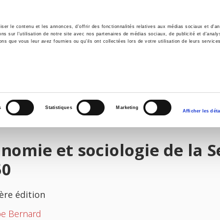
er le contenu et les annonces, d'offrir des fonctionnalités relatives aux médias sociaux et d'ana
 sur l'utilisation de notre site avec nos partenaires de médias sociaux, de publicité et d'analy
ns que vous leur avez fournies ou qu'ils ont collectées lors de votre utilisation de leurs service
il
Environnement
Histoire
International
s
Statistiques
Marketing
Afficher les déta
nomie et sociologie de la 
50
ère édition
pe Bernard