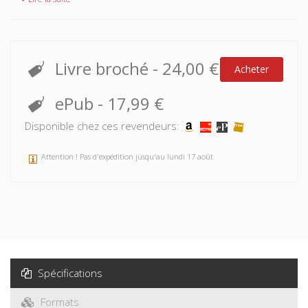
Livre broché
-
24,00 €
Acheter
ePub
-
17,99 €
Disponible chez ces revendeurs:
Attention ! Pas d'expédition jusqu'au lundi 17 août
Spécifications
Formats