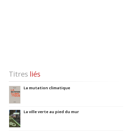
Statistique_ch5_7.pdf
( pdf 109.95 KB )
Titres
liés
La mutation climatique
La ville verte au pied du mur