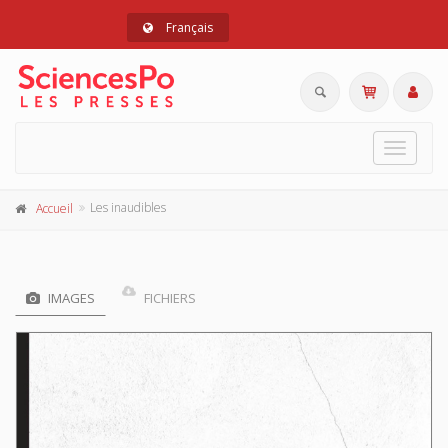
Français
Toggle
navigat
Les inaudibles
Accueil
IMAGES
FICHIERS