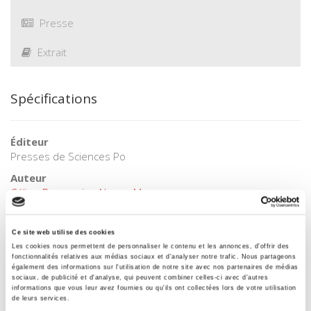
Presse
Extrait
Spécifications
Éditeur
Presses de Sciences Po
Auteur
Céline Braconnier
,
Nonna Mayer
Avec
Géraldine Bozec
,
Hugo Canihac
,
Nathalie Fuchs
,
Antoine
Ce site web utilise des cookies
Jardin
,
Victor Marneur
,
Léa Morabito
,
Camille Peugny
,
Corentin
Les cookies nous permettent de personnaliser le contenu et les annonces, d'offrir des
Poyet
,
Manon Réguer-Petit
,
Coline Salaris
,
Laure Squarcioni
fonctionnalités relatives aux médias sociaux et d'analyser notre trafic. Nous partageons
également des informations sur l'utilisation de notre site avec nos partenaires de médias
Collection
sociaux, de publicité et d'analyse, qui peuvent combiner celles-ci avec d'autres
informations que vous leur avez fournies ou qu'ils ont collectées lors de votre utilisation
Académique
de leurs services.