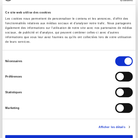
Formats
Ce site web utilise des cookies
Presse
Les cookies nous permettent de personnaliser le contenu et les annonces, d'offrir des
fonctionnalités relatives aux médias sociaux et d'analyser notre trafic. Nous partageons
également des informations sur l'utilisation de notre site avec nos partenaires de médias
sociaux, de publicité et d'analyse, qui peuvent combiner celles-ci avec d'autres
Spécifications
informations que vous leur avez fournies ou qu'ils ont collectées lors de votre utilisation
de leurs services.
Sélection
Éditeur
Nécessaires
Presses de Sciences Po
du
consentement
Auteur
Préférences
Jean-Benoît Eyméoud
,
Étienne Wasmer
Collection
Statistiques
Sécuriser l'emploi
Langue
Marketing
français
Catégorie (éditeur)
Afficher les détails
Internet Hierarchy
>
Economie politique
>
Emploi - chômage