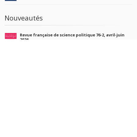
Nouveautés
Revue française de science politique 76-2, avril-juin
2026
10 juil. 2026
Revue française de sociologie 66 3/4, juillet-décembre
2026
7 juil. 2026
Sociétés contemporaines 139, 2025
6 juil. 2026
Raisons politiques 102, mai 2026
23 juin 2026
plus de titres