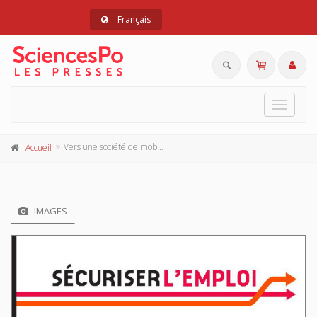
Français
Toggle
navigat
Vers une société de mobilité
Accueil
IMAGES