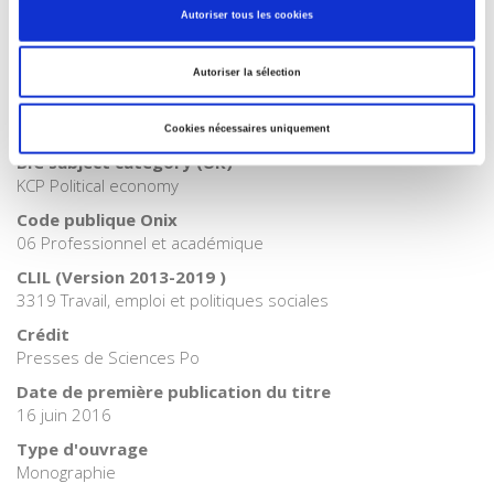
Catégorie (éditeur)
Autoriser tous les cookies
Internet Hierarchy
>
Société
BISAC Subject Heading
Autoriser la sélection
POL024000 POLITICAL SCIENCE / Public Policy / Economic
Policy > POL029000 POLITICAL SCIENCE / Public Policy / Social
Policy
Cookies nécessaires uniquement
BIC subject category (UK)
KCP Political economy
Code publique Onix
06 Professionnel et académique
CLIL (Version 2013-2019 )
3319 Travail, emploi et politiques sociales
Crédit
Presses de Sciences Po
Date de première publication du titre
16 juin 2016
Type d'ouvrage
Monographie