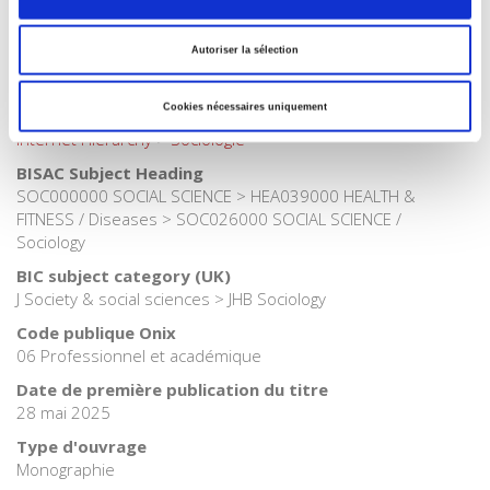
Catégorie (éditeur)
Internet Hierarchy
>
Santé
Autoriser la sélection
Catégorie (éditeur)
Internet Hierarchy
>
Société
Cookies nécessaires uniquement
Catégorie (éditeur)
Internet Hierarchy
>
Sociologie
BISAC Subject Heading
SOC000000 SOCIAL SCIENCE > HEA039000 HEALTH &
FITNESS / Diseases > SOC026000 SOCIAL SCIENCE /
Sociology
BIC subject category (UK)
J Society & social sciences > JHB Sociology
Code publique Onix
06 Professionnel et académique
Date de première publication du titre
28 mai 2025
Type d'ouvrage
Monographie