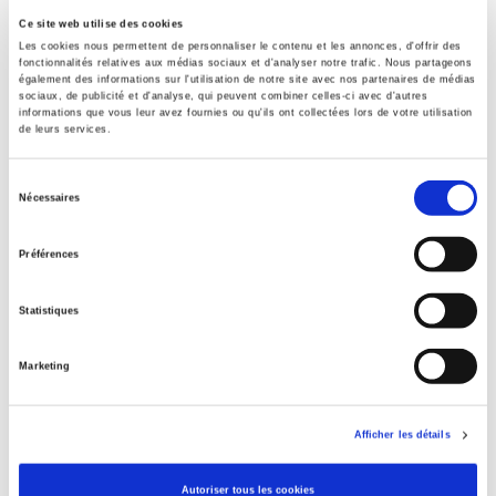
Sommaire
Ce site web utilise des cookies
Les cookies nous permettent de personnaliser le contenu et les annonces, d'offrir des
fonctionnalités relatives aux médias sociaux et d'analyser notre trafic. Nous partageons
Spécifications
également des informations sur l'utilisation de notre site avec nos partenaires de médias
sociaux, de publicité et d'analyse, qui peuvent combiner celles-ci avec d'autres
informations que vous leur avez fournies ou qu'ils ont collectées lors de votre utilisation
de leurs services.
Éditeur
Presses de Sciences Po
Sélection
Nécessaires
Auteur
du
Olivier Cousin
,
Andy Smith
consentement
Préférences
Collection
Académique
Statistiques
Langue
français
Marketing
Catégorie (éditeur)
Internet Hierarchy
>
Monde & sociétés
>
Amérique du Nord
Afficher les détails
Catégorie (éditeur)
Internet Hierarchy
>
Domaines
>
Santé
Autoriser tous les cookies