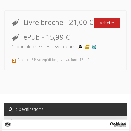
Livre broché
-
21,00 €
Acheter
ePub
-
15,99 €
Disponible chez ces revendeurs:
Attention ! Pas d'expédition jusqu'au lundi 17 août
Spécifications
Formats