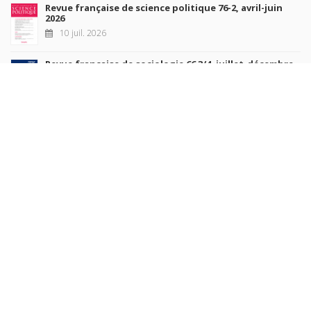
Revue française de science politique 76-2, avril-juin
2026
10 juil. 2026
Revue française de sociologie 66 3/4, juillet-décembre
2026
7 juil. 2026
Sociétés contemporaines 139, 2025
6 juil. 2026
Raisons politiques 102, mai 2026
23 juin 2026
plus de titres
Rechercher