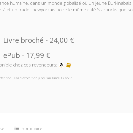
ience humaine, dans un monde globalisé où un jeune Burkinabais pe
rs" et un trader newyorkais boire le même café Starbucks que s
Livre broché
-
24,00 €
ePub
-
17,99 €
onible chez ces revendeurs:
ttention ! Pas d'expédition jusqu'au lundi 17 août
se
Sommaire