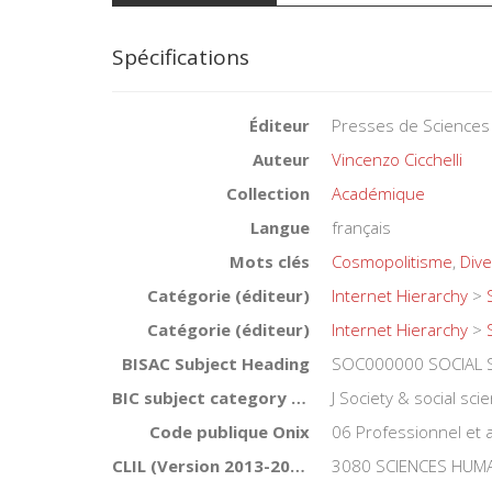
Spécifications
Éditeur
Presses de Sciences
Auteur
Vincenzo Cicchelli
Collection
Académique
Langue
français
Mots clés
Cosmopolitisme
,
Dive
Catégorie (éditeur)
Internet Hierarchy
>
Catégorie (éditeur)
Internet Hierarchy
>
BISAC Subject Heading
SOC000000 SOCIAL 
BIC subject category (UK)
J Society & social sci
Code publique Onix
06 Professionnel et
CLIL (Version 2013-2019 )
3080 SCIENCES HUMA