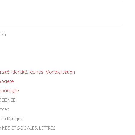
 Po
rsité
,
Identité
,
Jeunes
,
Mondialisation
Société
Sociologie
SCIENCE
ences
 académique
INES ET SOCIALES, LETTRES