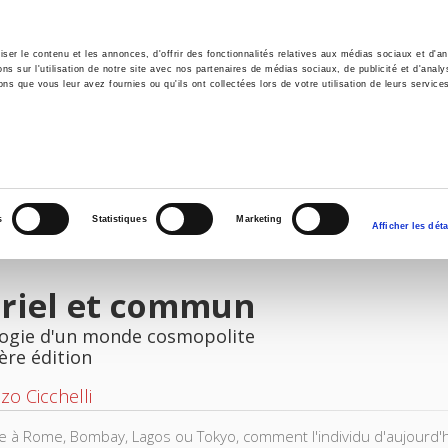
er le contenu et les annonces, d'offrir des fonctionnalités relatives aux médias sociaux et d'ana
 sur l'utilisation de notre site avec nos partenaires de médias sociaux, de publicité et d'analy
ns que vous leur avez fournies ou qu'ils ont collectées lors de votre utilisation de leurs service
il
Environnement
Histoire
International
s
Statistiques
Marketing
Afficher les déta
uriel et commun
logie d'un monde cosmopolite
ère édition
zo Cicchelli
ive à Rome, Bombay, Lagos ou Tokyo, comment l'individu d'aujourd'h