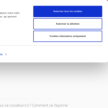
Français
Autoriser tous les cookies
lyser notre trafic.
se, qui peuvent
s.
Politique
Société
Autoriser la sélection
Cookies nécessaires uniquement
ils
ui se socialise-t-il ? Comment se façonne