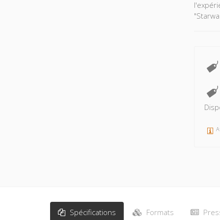
l'expér
"Starwa
Disp
A
Spécifications
Formats
Pres