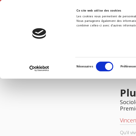
Ce site web utilise des cookies
Les cookies nous permettent de personnalis
Nous partageons également des informations
combiner celles-ci avec d'autres informatio
Accue
Pluriel et commun
Accueil
Sélection
Nécessaires
Préférence
du
IMAGES
consentement
Pl
Socio
Premi
Vincen
Qu'il v