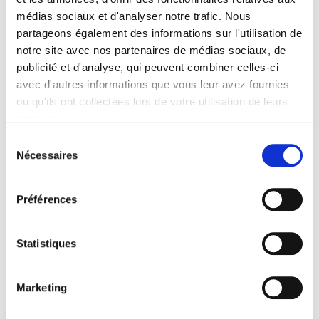
médias sociaux et d'analyser notre trafic. Nous
Sommaire
partageons également des informations sur l'utilisation de
notre site avec nos partenaires de médias sociaux, de
Spécifications
publicité et d'analyse, qui peuvent combiner celles-ci
avec d'autres informations que vous leur avez fournies
ou qu'ils ont collectées lors de votre utilisation de leurs
Éditeur
services.
Presses de Sciences Po
Sélection
Auteur
Nécessaires
du
Cesare Mattina
consentement
Collection
Préférences
Académique
Langue
français
Statistiques
Catégorie (éditeur)
Internet Hierarchy
>
Domaines
>
Gouvernances
Marketing
Catégorie (éditeur)
Internet Hierarchy
>
Science politique
>
Vie politique