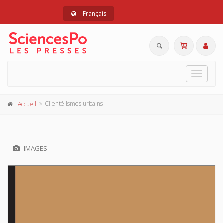
Français
Toggle
navigat
Clientélismes urbains
Accueil
IMAGES