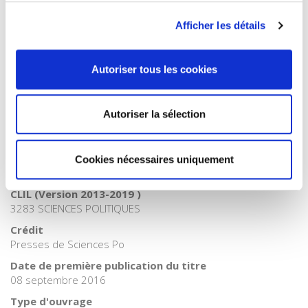
Catégorie (éditeur)
Afficher les détails
Internet Hierarchy
>
Politique
Catégorie (éditeur)
Internet Hierarchy
>
Science politique
Autoriser tous les cookies
BISAC Subject Heading
POL000000 POLITICAL SCIENCE
Autoriser la sélection
BIC subject category (UK)
JP Politics & government
Code publique Onix
Cookies nécessaires uniquement
06 Professionnel et académique
CLIL (Version 2013-2019 )
3283 SCIENCES POLITIQUES
Crédit
Presses de Sciences Po
Date de première publication du titre
08 septembre 2016
Type d'ouvrage