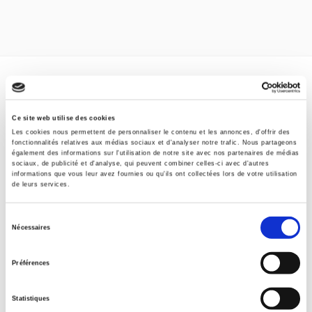
Spécifications
Formats
Ce site web utilise des cookies
Les cookies nous permettent de personnaliser le contenu et les annonces, d'offrir des
fonctionnalités relatives aux médias sociaux et d'analyser notre trafic. Nous partageons
Presse
également des informations sur l'utilisation de notre site avec nos partenaires de médias
sociaux, de publicité et d'analyse, qui peuvent combiner celles-ci avec d'autres
informations que vous leur avez fournies ou qu'ils ont collectées lors de votre utilisation
Sommaire
de leurs services.
Sélection
Spécifications
Nécessaires
du
consentement
Préférences
Éditeur
Presses de Sciences Po
Statistiques
Auteur