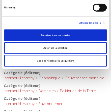
Gérard Mairet
Marketing
Collection
Bibliothèque du citoyen
Langue
Afficher les détails
français
Autoriser tous les cookies
Mots clés
Action collective
,
Changement climatique
,
Développement
durable
,
Écologie
,
Gouvernance
,
Souveraineté
Autoriser la sélection
Catégorie (éditeur)
Internet Hierarchy
>
Géopolitique
>
Developpement /
Cookies nécessaires uniquement
durable
Catégorie (éditeur)
Internet Hierarchy
>
Géopolitique
>
Gouvernance mondiale
Catégorie (éditeur)
Internet Hierarchy
>
Domaines
>
Politiques de la Terre
Catégorie (éditeur)
Internet Hierarchy
>
Environnement