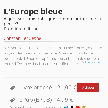
L'Europe bleue
A quoi sert une politique communautaire de la
pêche?
Première édition
Christian Lequesne
À travers le secteur des pêches maritimes, l’ouvrage éclaire
les grandes questions que pose l'analyse du système
politique de l'Union européenne : distribution des pouvoirs
Lire la suite
entre différentes institutions ; spécificités de la
représentation européenne des corporatismes nationaux et
locaux ; régulation et expertise comme modes opératoires
de la décision ; processus de légitimation dans un système
politique contesté ; positionnement de l'Union européenne
Livre broché
-
21,00 €
Acheter
en tant qu'acteur de la scène mondiale.
ePub (EPUB)
-
4,99 €
Disponible chez ces revendeurs: