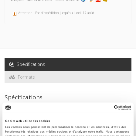
Attention ! Pas d'expédition jusqu'au lundi 17 août
Spécifications
Formats
Spécifications
Éditeur
Presses de Sciences Po
Ce site web utilise des cookies
Les cookies nous permettent de personnaliser le contenu et les annonces, d'offrir des
Auteur
fonctionnalités relatives aux médias sociaux et d'analyser notre trafic. Nous partageons