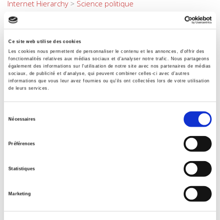
Internet Hierarchy
>
Science politique
BISAC Subject Heading
POL000000 POLITICAL SCIENCE
BIC subject category (UK)
Ce site web utilise des cookies
Les cookies nous permettent de personnaliser le contenu et les annonces, d'offrir des
JP Politics & government
fonctionnalités relatives aux médias sociaux et d'analyser notre trafic. Nous partageons
également des informations sur l'utilisation de notre site avec nos partenaires de médias
Code publique Onix
sociaux, de publicité et d'analyse, qui peuvent combiner celles-ci avec d'autres
06 Professionnel et académique
informations que vous leur avez fournies ou qu'ils ont collectées lors de votre utilisation
de leurs services.
Date de première publication du titre
01 novembre 2018
Sélection
Type d'ouvrage
Nécessaires
du
Monographie
consentement
Avec
Préférences
Index, Bibliographie
Statistiques
Marketing
Titres
liés