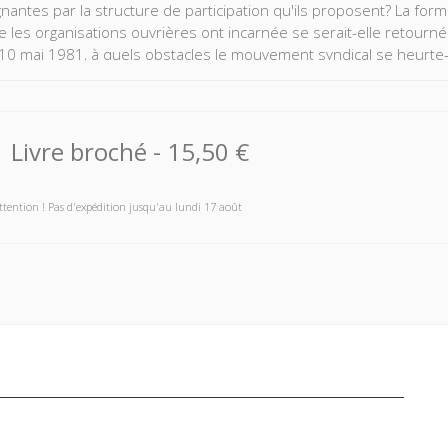
nantes par la structure de participation qu'ils proposent? La formida
e les organisations ouvrières ont incarnée se serait-elle retourné
-10 mai 1981, à quels obstacles le mouvement syndical se heurte-t
mobilisation populaire ? Ces grandes questions sont resituées dan
é sans idéalisation, avec ses rites, ses ratés, ses ruptures.
Livre broché
-
15,50 €
ttention ! Pas d'expédition jusqu'au lundi 17 août