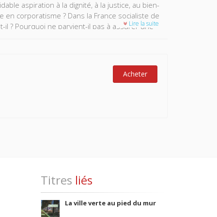
ble aspiration à la dignité, à la justice, au bien-
e en corporatisme ? Dans la France socialiste de
Lire la suite
-il ? Pourquoi ne parvient-il pas à assurer une
s le processus des luttes sociales en France,
Acheter
Titres
liés
La ville verte au pied du mur