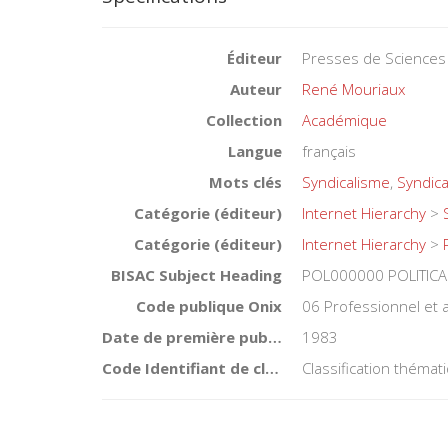
Éditeur
Presses de Sciences
Auteur
René Mouriaux
Collection
Académique
Langue
français
Mots clés
Syndicalisme
,
Syndica
Catégorie (éditeur)
Internet Hierarchy
>
Catégorie (éditeur)
Internet Hierarchy
>
BISAC Subject Heading
POL000000 POLITICA
Code publique Onix
06 Professionnel et
Date de première publication du titre
1983
Code Identifiant de classement sujet
Classification théma