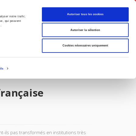
Français
Autoriser tous les cookies
lyser notre trafic.
se, qui peuvent
s.
Politique
Société
Autoriser la sélection
Cookies nécessaires uniquement
ils
française
nt-ils pas transformés en institutions très