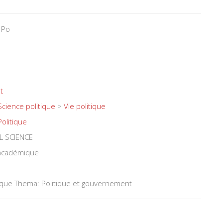
 Po
t
Science politique
>
Vie politique
Politique
L SCIENCE
 académique
tique Thema: Politique et gouvernement