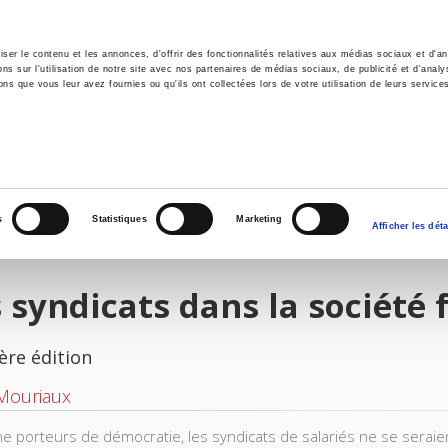
er le contenu et les annonces, d'offrir des fonctionnalités relatives aux médias sociaux et d'ana
 sur l'utilisation de notre site avec nos partenaires de médias sociaux, de publicité et d'analy
ns que vous leur avez fournies ou qu'ils ont collectées lors de votre utilisation de leurs service
il
Environnement
Histoire
International
s
Statistiques
Marketing
Afficher les déta
 syndicats dans la société 
ère édition
Mouriaux
gine porteurs de démocratie, les syndicats de salariés ne se seraie