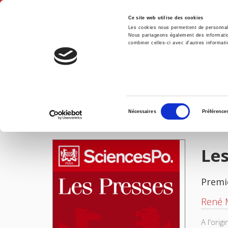
Ce site web utilise des cookies
Les cookies nous permettent de personnalis
Nous partageons également des informations
combiner celles-ci avec d'autres informatio
Accue
Les syndicats dans la société française
Accueil
Sélection
Nécessaires
Préférence
du
IMAGES
consentement
Les
Premi
René 
A l'ori