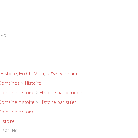
 Po
,
Histoire
,
Ho Chi Minh
,
URSS
,
Vietnam
Domaines
>
Histoire
Domaine histoire
>
Histoire par période
Domaine histoire
>
Histoire par sujet
Domaine histoire
Histoire
L SCIENCE