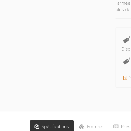
l'armée
plus de
Disp
A
Spécifications
Formats
Pres