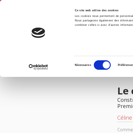
Ce site web utilise des cookies
Les cookies nous permettent de personnalis
Nous partageons également des informations
combiner celles-ci avec d'autres informatio
Accue
Le communisme vietnamien (1919-1991)
Accueil
Sélection
Nécessaires
Préférence
du
IMAGES
consentement
Le
Const
Premi
Célin
Comment