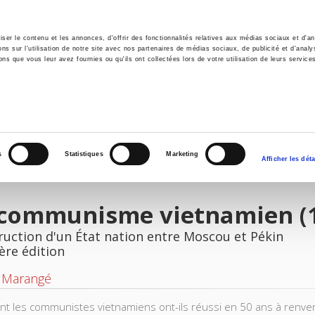
er le contenu et les annonces, d'offrir des fonctionnalités relatives aux médias sociaux et d'ana
 sur l'utilisation de notre site avec nos partenaires de médias sociaux, de publicité et d'analy
ns que vous leur avez fournies ou qu'ils ont collectées lors de votre utilisation de leurs service
il
Environnement
Histoire
International
s
Statistiques
Marketing
Afficher les déta
 communisme vietnamien (1
ruction d'un État nation entre Moscou et Pékin
ère édition
e Marangé
 les communistes vietnamiens ont-ils réussi en 50 ans à renverse