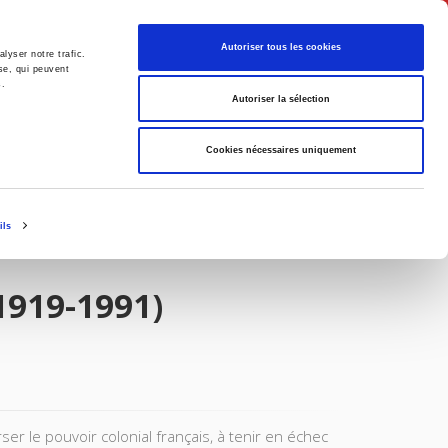
Français
Autoriser tous les cookies
lyser notre trafic.
se, qui peuvent
s.
Politique
Société
Autoriser la sélection
Cookies nécessaires uniquement
ils
919-1991)
r le pouvoir colonial français, à tenir en échec