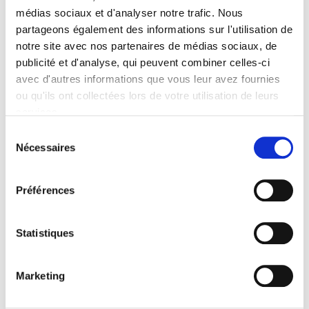
médias sociaux et d'analyser notre trafic. Nous
Spécifications
partageons également des informations sur l'utilisation de
notre site avec nos partenaires de médias sociaux, de
publicité et d'analyse, qui peuvent combiner celles-ci
Éditeur
avec d'autres informations que vous leur avez fournies
Presses de Sciences Po
ou qu'ils ont collectées lors de votre utilisation de leurs
Auteur
services.
Françoise Mayeur
Sélection
Collection
Nécessaires
du
Académique
consentement
Langue
français
Préférences
Mots clés
Enseignement
,
IIIe et IVe République
Statistiques
Catégorie (éditeur)
Internet Hierarchy
>
Sociologie
>
Sociétés en mouvement
Marketing
Catégorie (éditeur)
Internet Hierarchy
>
Société