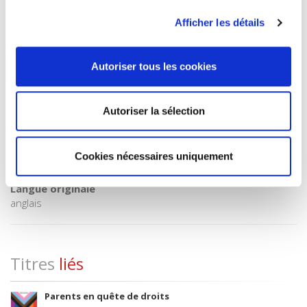
BISAC Subject Heading
Afficher les détails
POL000000 POLITICAL SCIENCE
Code publique Onix
06 Professionnel et académique
Autoriser tous les cookies
CLIL (Version 2013-2019 )
3283 SCIENCES POLITIQUES
Autoriser la sélection
Date de première publication du titre
25 juin 2010
Code Identifiant de classement sujet
Cookies nécessaires uniquement
Classification thématique Thema: Politique et gouvernement
Langue originale
anglais
Titres
liés
Parents en quête de droits