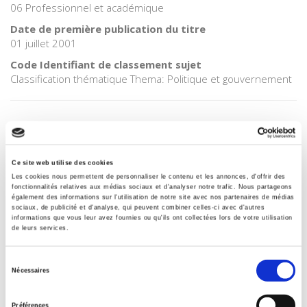
06 Professionnel et académique
Date de première publication du titre
01 juillet 2001
Code Identifiant de classement sujet
Classification thématique Thema: Politique et gouvernement
Salariés en justice
Ce site web utilise des cookies
Les cookies nous permettent de personnaliser le contenu et les annonces, d'offrir des
fonctionnalités relatives aux médias sociaux et d'analyser notre trafic. Nous partageons
également des informations sur l'utilisation de notre site avec nos partenaires de médias
Rome, promenades sociologiques
sociaux, de publicité et d'analyse, qui peuvent combiner celles-ci avec d'autres
informations que vous leur avez fournies ou qu'ils ont collectées lors de votre utilisation
de leurs services.
Sélection
La violence au nom de la loi
Nécessaires
du
consentement
Préférences