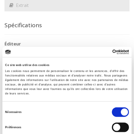
Extrait
Spécifications
Éditeur
Presses de Sciences Po
Auteur
Isabelle Ferreras
Ce site web utilise des cookies
Les cookies nous permettent de personnaliser le contenu et les annonces, d'offrir des
Collection
fonctionnalités relatives aux médias sociaux et d'analyser notre trafic. Nous partageons
Académique
également des informations sur l'utilisation de notre site avec nos partenaires de médias
sociaux, de publicité et d'analyse, qui peuvent combiner celles-ci avec d'autres
Langue
informations que vous leur avez fournies ou qu'ils ont collectées lors de votre utilisation
de leurs services.
français
Mots clés
Sélection
Politique travail
Nécessaires
du
Catégorie (éditeur)
consentement
Internet Hierarchy
>
Sociologie
>
Sociétés en mouvement
Préférences