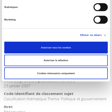
Catégorie (éditeur)
Internet Hierarchy
>
Sociologie
>
Sociologie politique
Statistiques
Catégorie (éditeur)
Internet Hierarchy
>
Politique
Marketing
Catégorie (éditeur)
Internet Hierarchy
>
Société
Afficher les détails
BISAC Subject Heading
POL000000 POLITICAL SCIENCE
Autoriser tous les cookies
Code publique Onix
06 Professionnel et académique
Autoriser la sélection
CLIL (Version 2013-2019 )
3283 SCIENCES POLITIQUES
Cookies nécessaires uniquement
Date de première publication du titre
25 janvier 2007
Code Identifiant de classement sujet
Classification thématique Thema: Politique et gouvernement
Avec
Bibliographie