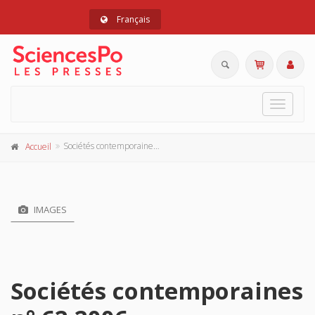
Français
Toggle
navigat
Sociétés contemporaines n° 62 2006
Accueil
IMAGES
Sociétés contemporaines