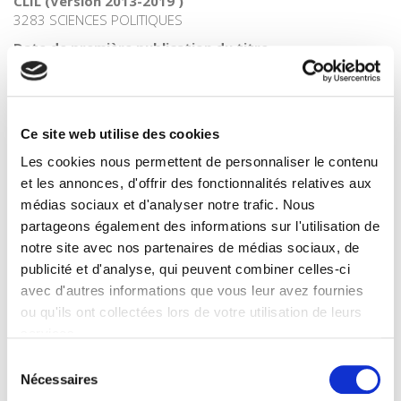
CLIL (Version 2013-2019 )
3283 SCIENCES POLITIQUES
Date de première publication du titre
21 août 2006
Code Identifiant de classement sujet
Classification thématique Thema: Politique et gouvernement
Ce site web utilise des cookies
Les cookies nous permettent de personnaliser le contenu
et les annonces, d'offrir des fonctionnalités relatives aux
médias sociaux et d'analyser notre trafic. Nous
Salariés en justice
partageons également des informations sur l'utilisation de
notre site avec nos partenaires de médias sociaux, de
publicité et d'analyse, qui peuvent combiner celles-ci
Rome, promenades sociologiques
avec d'autres informations que vous leur avez fournies
ou qu'ils ont collectées lors de votre utilisation de leurs
services.
Sélection
La violence au nom de la loi
Nécessaires
du