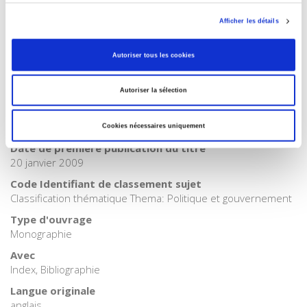
BISAC Subject Heading
POL000000 POLITICAL SCIENCE
Afficher les détails
BIC subject category (UK)
H Humanities
Autoriser tous les cookies
Code publique Onix
06 Professionnel et académique
Autoriser la sélection
CLIL (Version 2013-2019 )
3283 SCIENCES POLITIQUES
Cookies nécessaires uniquement
Date de première publication du titre
20 janvier 2009
Code Identifiant de classement sujet
Classification thématique Thema: Politique et gouvernement
Type d'ouvrage
Monographie
Avec
Index, Bibliographie
Langue originale
anglais