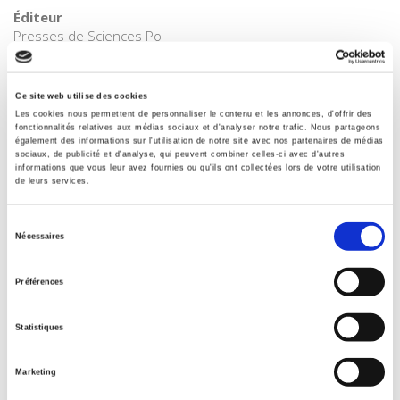
Éditeur
Presses de Sciences Po
Auteur
Christophe Traïni
Ce site web utilise des cookies
Collection
Les cookies nous permettent de personnaliser le contenu et les annonces, d'offrir des
Académique
fonctionnalités relatives aux médias sociaux et d'analyser notre trafic. Nous partageons
également des informations sur l'utilisation de notre site avec nos partenaires de médias
Langue
sociaux, de publicité et d'analyse, qui peuvent combiner celles-ci avec d'autres
informations que vous leur avez fournies ou qu'ils ont collectées lors de votre utilisation
français
de leurs services.
Mots clés
Argentine
,
Comportements
,
Contestation
,
France
,
Italie
,
Sélection
Maroc
,
Militantisme
,
Opinion publique
Nécessaires
du
Catégorie (éditeur)
consentement
Préférences
Internet Hierarchy
>
Sociologie
>
Sociétés en mouvement
Catégorie (éditeur)
Statistiques
Internet Hierarchy
>
Société
Catégorie (éditeur)
Marketing
Internet Hierarchy
>
Sociologie