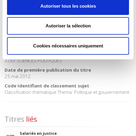
Autoriser tous les cookies
Catégorie (éditeur)
Internet Hierarchy
>
Politique
BISAC Subject Heading
Autoriser la sélection
POL000000 POLITICAL SCIENCE
Code publique Onix
06 Professionnel et académique
Cookies nécessaires uniquement
CLIL (Version 2013-2019 )
3283 SCIENCES POLITIQUES
Date de première publication du titre
25 mai 2012
Code Identifiant de classement sujet
Classification thématique Thema: Politique et gouvernement
Titres
liés
Salariés en justice