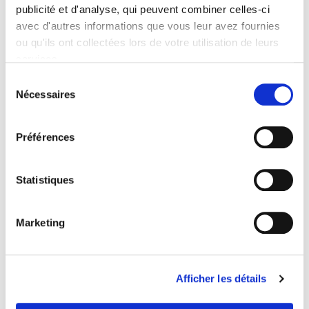
publicité et d'analyse, qui peuvent combiner celles-ci
Sommaire
avec d'autres informations que vous leur avez fournies
ou qu'ils ont collectées lors de votre utilisation de leurs
services.
Spécifications
Sélection
Nécessaires
du
Éditeur
consentement
Presses de Sciences Po
Préférences
Auteur
Vincenzo Cicchelli
Collection
Statistiques
Académique
Langue
Marketing
français
Mots clés
Cosmopolitisme
,
Erasmus
,
Europe
,
Jeunes
Afficher les détails
Catégorie (éditeur)
Internet Hierarchy
>
Science politique
>
Fait politique