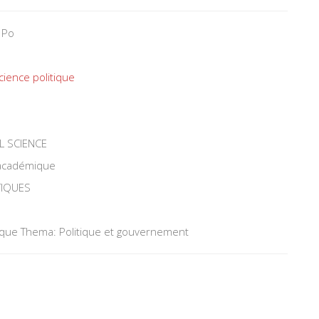
 Po
cience politique
L SCIENCE
 académique
TIQUES
tique Thema: Politique et gouvernement