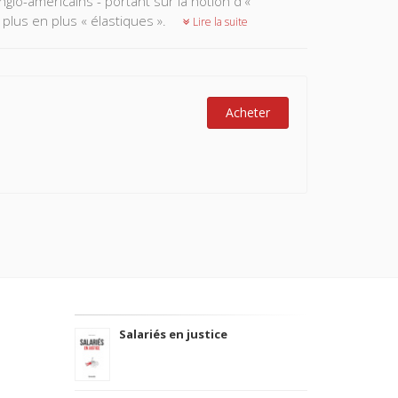
lo-américains - portant sur la notion d'«
 plus en plus « élastiques ».
Lire la suite
Acheter
Salariés en justice