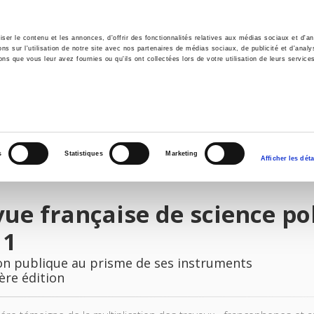
er le contenu et les annonces, d'offrir des fonctionnalités relatives aux médias sociaux et d'ana
 sur l'utilisation de notre site avec nos partenaires de médias sociaux, de publicité et d'analy
ns que vous leur avez fournies ou qu'ils ont collectées lors de votre utilisation de leurs service
il
Environnement
Histoire
International
s
Statistiques
Marketing
Afficher les déta
ue française de science pol
11
ion publique au prisme de ses instruments
ère édition