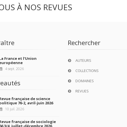
OUS À NOS REVUES
aître
Rechercher
La France et l'Union
AUTEURS
européenne
4 sept. 2026
COLLECTIONS
DOMAINES
eautés
REVUES
Revue française de science
politique 76-2, avril-juin 2026
10 juil. 2026
Revue française de sociologie
66 3/4, juillet-décembre 2026