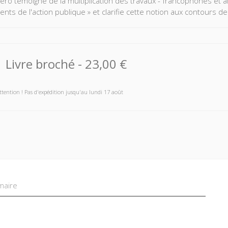
ro témoigne de la multiplication des travaux - francophones et ang
nts de l'action publique » et clarifie cette notion aux contours de
Livre broché
-
23,00 €
ttention ! Pas d'expédition jusqu'au lundi 17 août
aire