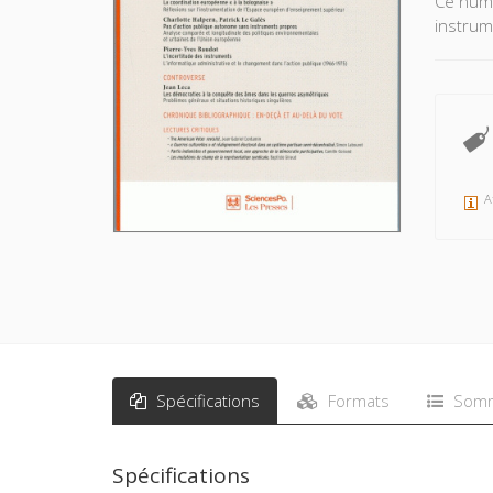
Ce numé
instrume
A
Spécifications
Formats
Somm
Spécifications