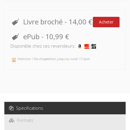
Livre broché
-
14,00 €
Acheter
ePub
-
10,99 €
Disponible chez ces revendeurs:
Attention ! Pas d'expédition jusqu'au lundi 17 août
Spécifications
Formats