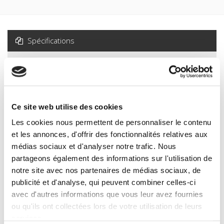
Spécifications
Formats
Sommaire
Ce site web utilise des cookies
Spécifications
Les cookies nous permettent de personnaliser le contenu
et les annonces, d'offrir des fonctionnalités relatives aux
Éditeur
médias sociaux et d'analyser notre trafic. Nous
Presses de Sciences Po
partageons également des informations sur l'utilisation de
notre site avec nos partenaires de médias sociaux, de
Auteur
publicité et d'analyse, qui peuvent combiner celles-ci
Catherine Perron
avec d'autres informations que vous leur avez fournies
Revue
ou qu'ils ont collectées lors de votre utilisation de leurs
Critique internationale
services.