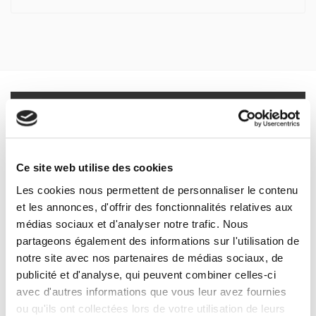
différentes selon les situations qu'il conviendrait plutôt de
parler de « patriotismes » pour rendre compte de la pluralité
des références qui alimentent autant de rapports à l'État et
au politique.
Spécifications
Formats
Sommaire
Ce site web utilise des cookies
Les cookies nous permettent de personnaliser le contenu
et les annonces, d'offrir des fonctionnalités relatives aux
Spécifications
médias sociaux et d'analyser notre trafic. Nous
partageons également des informations sur l'utilisation de
Éditeur
notre site avec nos partenaires de médias sociaux, de
Presses de Sciences Po
publicité et d'analyse, qui peuvent combiner celles-ci
avec d'autres informations que vous leur avez fournies
Auteur
ou qu'ils ont collectées lors de votre utilisation de leurs
Revue