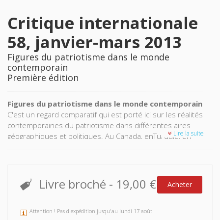
Critique internationale
58, janvier-mars 2013
Figures du patriotisme dans le monde
contemporain
Première édition
Figures du patriotisme dans le monde contemporain
C'est un regard comparatif qui est porté ici sur les réalités
contemporaines du patriotisme dans différentes aires
Lire la suite
géographiques et politiques. Au Canada, enTurquie, en
Russie et en Chine, le patriotisme constitue aujourd'hui une
référence légitime pour les gouvernants comme pour la
société. Dès lors, quelles sont les pratiques sociales qui
l'accompagnent ? Et que signifie être patriote dans chacun
Livre broché
-
19,00 €
Acheter
de ces pays ? Une sociologie du « patriotisme par le bas »
permet de répondre à ces questions et de montrer que ce
phénomène est compris et vécu de façons tellement
Attention ! Pas d'expédition jusqu'au lundi 17 août