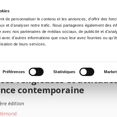
ookies
t de personnaliser le contenu et les annonces, d'offrir des fonct
il
Environnement
Histoire
International
ux et d'analyser notre trafic. Nous partageons également des in
site avec nos partenaires de médias sociaux, de publicité et d'anal
 avec d'autres informations que vous leur avez fournies ou qu'il
lisation de leurs services.
Préférences
Statistiques
Market
ces religieuses et attitude
ance contemporaine
ère édition
Rémond