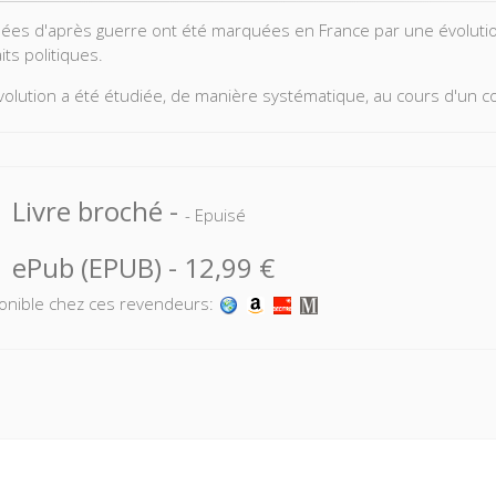
ées d'après guerre ont été marquées en France par une évolution 
aits politiques.
volution a été étudiée, de manière systématique, au cours d'un c
 recueille les rapports et le compte rendu des discussions de ce 
voir analysé l'éthique politique du catholicisme, du protestantism
olitiques, les mouvements de jeunesse, les syndicats et la presse, 
Livre broché
-
 scolaire et les facteurs religieux de la politique extérieure font l
- Epuisé
tantes annexes présentent les documents collectifs de l'épiscopa
ePub (EPUB)
-
12,99 €
sent des indications bibliographiques détaillées.
onible chez ces revendeurs: