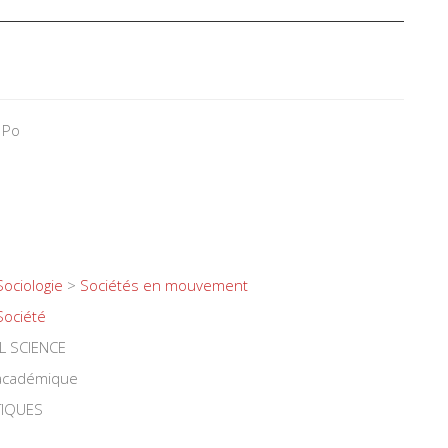
 Po
Sociologie
>
Sociétés en mouvement
Société
L SCIENCE
 académique
TIQUES