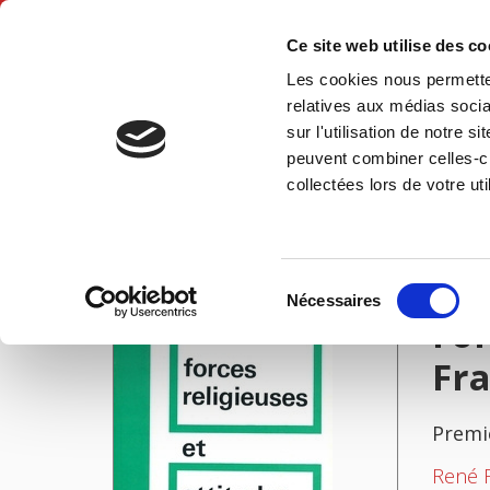
Ce site web utilise des c
Les cookies nous permetten
Accue
relatives aux médias socia
sur l'utilisation de notre 
peuvent combiner celles-ci
Forces religieuses et attitudes politiques dans la France contemporaine
Accueil
collectées lors de votre uti
IMAGES
Sélection
Nécessaires
du
For
consentement
Fr
Premi
René 