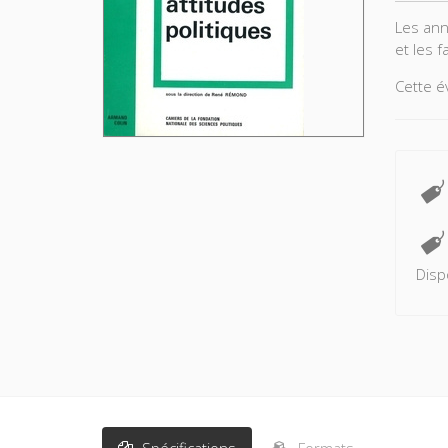
Les ann
et les f
Cette é
ouvrage
Après a
partis p
question
D'impor
fournis
Disp
Spécifications
Formats