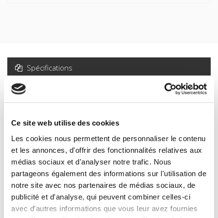
Spécifications
Formats
Presse
Ce site web utilise des cookies
Sommaire
Les cookies nous permettent de personnaliser le contenu
et les annonces, d'offrir des fonctionnalités relatives aux
Spécifications
médias sociaux et d'analyser notre trafic. Nous
partageons également des informations sur l'utilisation de
notre site avec nos partenaires de médias sociaux, de
Éditeur
publicité et d'analyse, qui peuvent combiner celles-ci
Presses de Sciences Po
avec d'autres informations que vous leur avez fournies
Auteur