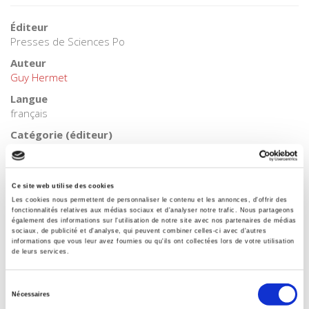
Éditeur
Presses de Sciences Po
Auteur
Guy Hermet
Langue
français
Catégorie (éditeur)
Internet Hierarchy
>
Politique
Catégorie (éditeur)
Internet Hierarchy
>
Science politique
Ce site web utilise des cookies
Les cookies nous permettent de personnaliser le contenu et les annonces, d'offrir des
BISAC Subject Heading
fonctionnalités relatives aux médias sociaux et d'analyser notre trafic. Nous partageons
POL000000 POLITICAL SCIENCE
également des informations sur l'utilisation de notre site avec nos partenaires de médias
sociaux, de publicité et d'analyse, qui peuvent combiner celles-ci avec d'autres
BIC subject category (UK)
informations que vous leur avez fournies ou qu'ils ont collectées lors de votre utilisation
de leurs services.
H Humanities
Code publique Onix
Sélection
06 Professionnel et académique
Nécessaires
du