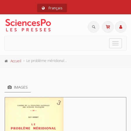
Français
Toggle
navigat
Le problème méridional de l'Espagne
Accueil
IMAGES