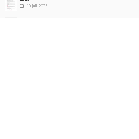
10 juil. 2026
Revue française de sociologie 66 3/4, juillet-décembre
2026
7 juil. 2026
Sociétés contemporaines 139, 2025
6 juil. 2026
Raisons politiques 102, mai 2026
23 juin 2026
plus de titres
Rechercher
AUTEURS