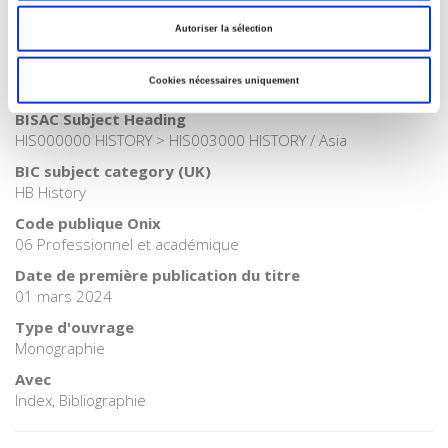
Catégorie (éditeur)
Autoriser la sélection
Internet Hierarchy
>
Domaines
>
Histoire
Catégorie (éditeur)
Cookies nécessaires uniquement
Internet Hierarchy
>
Histoire
BISAC Subject Heading
HIS000000 HISTORY > HIS003000 HISTORY / Asia
BIC subject category (UK)
HB History
Code publique Onix
06 Professionnel et académique
Date de première publication du titre
01 mars 2024
Type d'ouvrage
Monographie
Avec
Index, Bibliographie