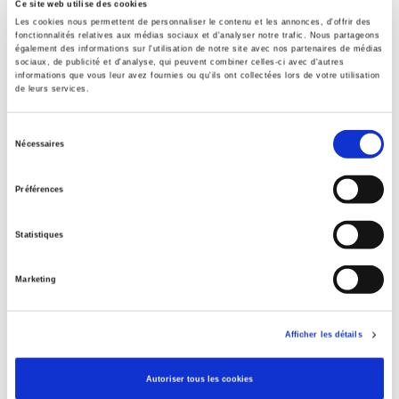
Ce site web utilise des cookies
Les cookies nous permettent de personnaliser le contenu et les annonces, d'offrir des
Formats
fonctionnalités relatives aux médias sociaux et d'analyser notre trafic. Nous partageons
également des informations sur l'utilisation de notre site avec nos partenaires de médias
Sommaire
sociaux, de publicité et d'analyse, qui peuvent combiner celles-ci avec d'autres
informations que vous leur avez fournies ou qu'ils ont collectées lors de votre utilisation
de leurs services.
Spécifications
Sélection
Nécessaires
du
consentement
Éditeur
Préférences
Presses de Sciences Po
Auteur
Statistiques
Christina Jialin Wu
Collection
Marketing
Académique
Langue
français
Afficher les détails
Catégorie (éditeur)
Autoriser tous les cookies
Internet Hierarchy
>
Monde & sociétés
>
Asie