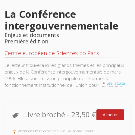
La Conférence
intergouvernementale
Enjeux et documents
Première édition
Centre européen de Sciences po Paris
Le lecteur trouvera ici les grands thèmes et les principaux
enjeux de la Conférence intergouvernementale de mars
1996. Elle a pour mission principale de réformer le
Lire la suite
fonctionnement institutionnel de l'Union pour remédier à
ses insuffisance et de permettre l’application du Traité de
Maastrich. L’analyse est suivie des documents officiels
préparatoires à cette Conférence. L’ensemble est complété
par un lexique, un index et d’une bibliographie.
Livre broché
-
23,50 €
Acheter
Attention ! Pas d'expédition jusqu'au lundi 17 août