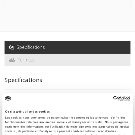
Spécifications
Formats
Spécifications
Éditeur
Presses de Sciences Po
Ce site web utilise des cookies
Auteur
Les cookies nous permettent de personnaliser le contenu et les annonces, d'offrir des
Centre européen de Sciences po Paris
fonctionnalités relatives aux médias sociaux et d'analyser notre trafic. Nous partageons
également des informations sur l'utilisation de notre site avec nos partenaires de médias
Collection
sociaux, de publicité et d'analyse, qui peuvent combiner celles-ci avec d'autres