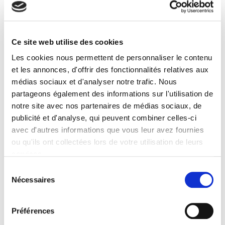
Éditeur
Presses de Sciences Po
Ce site web utilise des cookies
Coordination éditoriale de
Marie-Françoise Durand
Les cookies nous permettent de personnaliser le contenu
Avec
et les annonces, d'offrir des fonctionnalités relatives aux
Mélanie Albaret
,
Delphine Allès
,
Philippe Copinschi
,
Lucile
médias sociaux et d'analyser notre trafic. Nous
Maertens
,
Delphine Placidi-Frot
,
Atelier de cartographie de
partageons également des informations sur l'utilisation de
Sciences Po
notre site avec nos partenaires de médias sociaux, de
Collection
publicité et d'analyse, qui peuvent combiner celles-ci
Atlas
avec d'autres informations que vous leur avez fournies
Langue
ou qu'ils ont collectées lors de votre utilisation de leurs
français
services.
Catégorie (éditeur)
Sélection
Internet Hierarchy
>
CONCOURS
>
Collège universitaire
Nécessaires
du
Sciences Po
consentement
Catégorie (éditeur)
Préférences
Internet Hierarchy
>
Géopolitique
>
Gouvernance mondiale