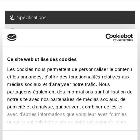
Spécifications
Formats
Sommaire
Ce site web utilise des cookies
Spécifications
Les cookies nous permettent de personnaliser le contenu
et les annonces, d'offrir des fonctionnalités relatives aux
Éditeur
médias sociaux et d'analyser notre trafic. Nous
Presses de Sciences Po
partageons également des informations sur l'utilisation de
notre site avec nos partenaires de médias sociaux, de
Auteur
publicité et d'analyse, qui peuvent combiner celles-ci
Revue
avec d'autres informations que vous leur avez fournies
Revue française de science politique
ou qu'ils ont collectées lors de votre utilisation de leurs
ISSN
services.
00352950
Sélection