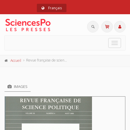
Français
Toggle
navigat
Revue française de science politique 55 - 4, août 2005
Accueil
IMAGES