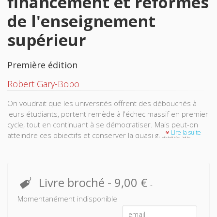
financement et réformes
de l'enseignement
supérieur
Première édition
Robert Gary-Bobo
On voudrait que les universités offrent des débouchés à
leurs étudiants, portent remède à l'échec massif en premier
cycle, tout en continuant à se démocratiser. Mais peut-on
Lire la suite
atteindre ces objectifs et conserver la quasi gratuité de
l'enseignement supérieur ? Les subventions de l’État aux
universités, qui sont insuffisantes, ont peu de chances de
beaucoup augmenter à l’avenir.
Livre broché
-
9,00 €
-
L’Australie et le Royaume-Uni ont mis en place des modèles
radicalement différents. Ils reposent sur des droits
Momentanément indisponible
d’inscription élevés assortis d’un système généralisé de