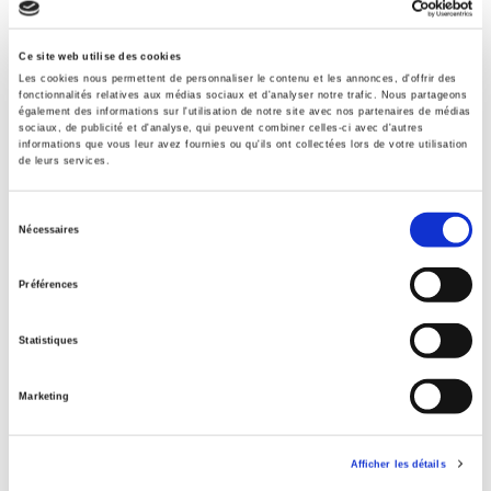
Date de première publication du titre
09 mars 2017
Ce site web utilise des cookies
ONIX Adult Audience Rating
Les cookies nous permettent de personnaliser le contenu et les annonces, d'offrir des
fonctionnalités relatives aux médias sociaux et d'analyser notre trafic. Nous partageons
Avertissement de contenu
également des informations sur l'utilisation de notre site avec nos partenaires de médias
sociaux, de publicité et d'analyse, qui peuvent combiner celles-ci avec d'autres
Type d'ouvrage
informations que vous leur avez fournies ou qu'ils ont collectées lors de votre utilisation
Monographie
de leurs services.
Sélection
Nécessaires
du
Titres
liés
consentement
Préférences
L'impact de l'immigration sur le marché du travail
Statistiques
Marketing
L'emploi et la transition énergétique
Afficher les détails