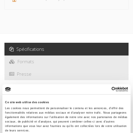
Spécifications
Formats
Presse
Spécifications
Ce site web utilise des cookies
Les cookies nous permettent de personnaliser le contenu et les annonces, d'offrir des
Éditeur
fonctionnalités relatives aux médias sociaux et d'analyser notre trafic. Nous partageons
Presses de Sciences Po
également des informations sur l'utilisation de notre site avec nos partenaires de médias
sociaux, de publicité et d'analyse, qui peuvent combiner celles-ci avec d'autres
informations que vous leur avez fournies ou qu'ils ont collectées lors de votre utilisation
Auteur
de leurs services.