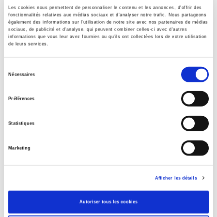
Spécifications
Les cookies nous permettent de personnaliser le contenu et les annonces, d'offrir des
fonctionnalités relatives aux médias sociaux et d'analyser notre trafic. Nous partageons
également des informations sur l'utilisation de notre site avec nos partenaires de médias
Éditeur
sociaux, de publicité et d'analyse, qui peuvent combiner celles-ci avec d'autres
informations que vous leur avez fournies ou qu'ils ont collectées lors de votre utilisation
Presses de Sciences Po
de leurs services.
Auteur
Bruno Perreau
,
Joan W. Scott
Sélection
Nécessaires
du
Collection
Académique
consentement
Préférences
Langue
français
Statistiques
Catégorie (éditeur)
Internet Hierarchy
>
Sociologie
>
Étude de genre
Marketing
Catégorie (éditeur)
Internet Hierarchy
>
Domaines
>
Genre
Afficher les détails
Catégorie (éditeur)
Internet Hierarchy
>
Genre
Autoriser tous les cookies
Catégorie (éditeur)