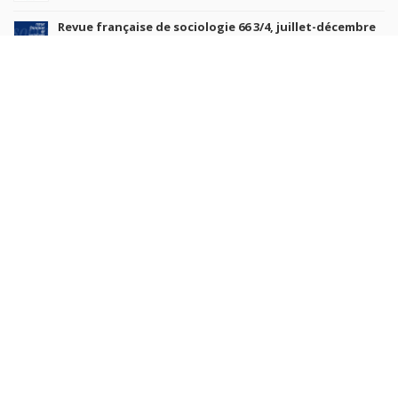
Revue française de sociologie 66 3/4, juillet-décembre
2026
7 juil. 2026
Sociétés contemporaines 139, 2025
6 juil. 2026
Raisons politiques 102, mai 2026
23 juin 2026
plus de titres
Rechercher
AUTEURS
COLLECTIONS