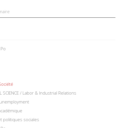
aire
 Po
Société
SCIENCE / Labor & Industrial Relations
 unemployment
 académique
t politiques sociales