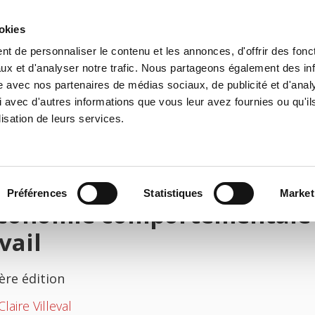
ookies
t de personnaliser le contenu et les annonces, d'offrir des fonct
il
Environnement
Histoire
International
ux et d'analyser notre trafic. Nous partageons également des in
site avec nos partenaires de médias sociaux, de publicité et d'anal
 avec d'autres informations que vous leur avez fournies ou qu'il
lisation de leurs services.
Préférences
Statistiques
Market
économie comportementale
vail
ère édition
laire Villeval