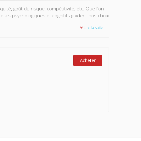
uité, goût du risque, compétitivité, etc. Que l'on
eurs psychologiques et cognitifs guident nos choix
Lire la suite
é des incitations économiques et des institutions,
es politiques de l’emploi.
tale : améliorer la compréhension des conduites
ts de sélection et d’incitation du niveau de
Acheter
nstruction de contrats relationnels.