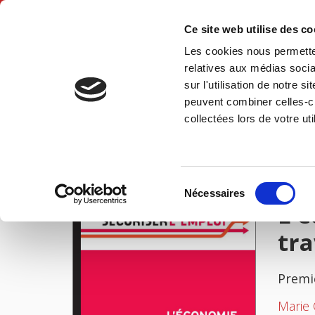
Ce site web utilise des c
Les cookies nous permetten
Accue
relatives aux médias socia
sur l'utilisation de notre 
peuvent combiner celles-ci
L'économie comportementale du marché du travail
Accueil
collectées lors de votre uti
IMAGES
Sélection
Nécessaires
du
L'
consentement
tra
Premi
Marie C