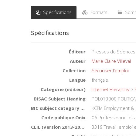
Spécifications
Formats
Somm
Spécifications
Éditeur
Presses de Sciences
Auteur
Marie Claire Villeval
Collection
Sécuriser l'emploi
Langue
français
Catégorie (éditeur)
Internet Hierarchy
>
BISAC Subject Heading
POL013000 POLITICAL 
BIC subject category (UK)
KCFM Employment &
Code publique Onix
06 Professionnel et
CLIL (Version 2013-2019 )
3319 Travail, emploi e