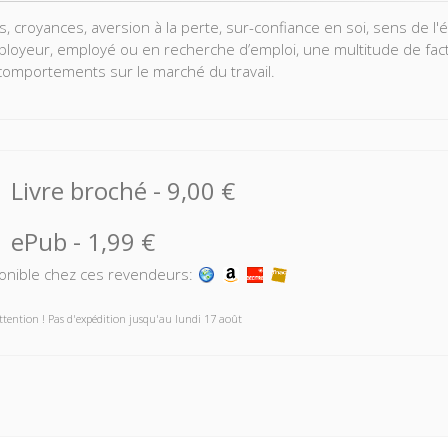
, croyances, aversion à la perte, sur-confiance en soi, sens de l'éq
ployeur, employé ou en recherche d’emploi, une multitude de fact
comportements sur le marché du travail.
e en compte des forces émotionnelles et psychologiques qui, à côt
nt le fonctionnement de ce marché pourrait rendre plus efficaces l
out l’intérêt de l’approche proposée par l’économie comportemen
Livre broché
-
9,00 €
erche d’emploi et de discrimination à l’embauche, mesurer les effe
tion sur la motivation, éclairer le rôle de la confiance dans la co
ePub
-
1,99 €
onible chez ces revendeurs:
ttention ! Pas d'expédition jusqu'au lundi 17 août