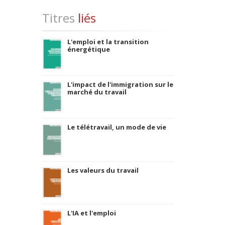
Titres
liés
L'emploi et la transition
énergétique
L'impact de l'immigration sur le
marché du travail
Le télétravail, un mode de vie
Les valeurs du travail
L'IA et l'emploi