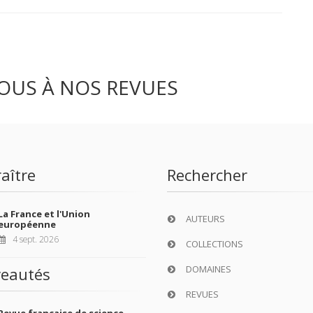
OUS À NOS REVUES
aître
Rechercher
La France et l'Union
AUTEURS
européenne
4 sept. 2026
COLLECTIONS
DOMAINES
eautés
REVUES
Revue française de science