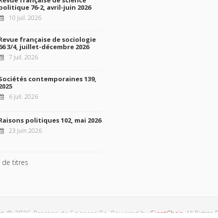
politique 76-2, avril-juin 2026
10 juil. 2026
Revue française de sociologie
66 3/4, juillet-décembre 2026
7 juil. 2026
Sociétés contemporaines 139,
2025
6 juil. 2026
Raisons politiques 102, mai 2026
23 juin 2026
 de titres
ht © 2026, Presses de Sciences Po. Powered by
GiantChair
. All Rights