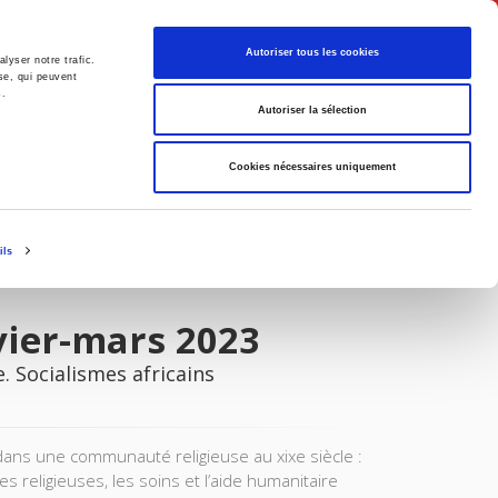
Français
Autoriser tous les cookies
lyser notre trafic.
se, qui peuvent
s.
Politique
Société
Autoriser la sélection
Cookies nécessaires uniquement
ils
vier-mars 2023
 Socialismes africains
dans une communauté religieuse au xixe siècle :
es religieuses, les soins et l’aide humanitaire