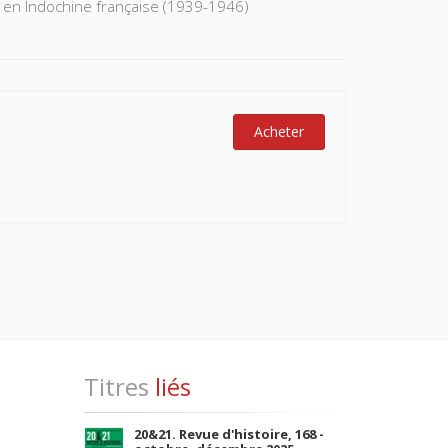
s en Indochine française (1939-1946)
Acheter
Titres
liés
20&21. Revue d'histoire, 168 -