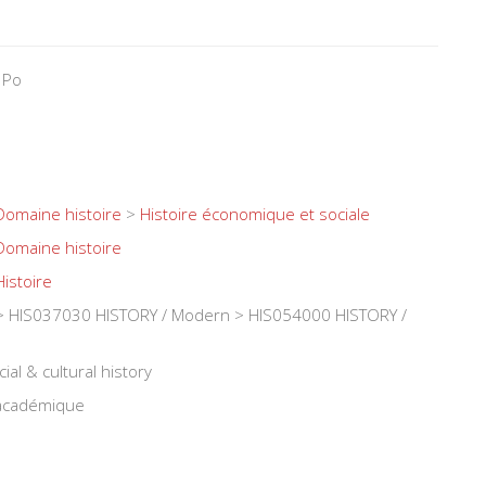
 Po
Domaine histoire
>
Histoire économique et sociale
Domaine histoire
Histoire
 HIS037030 HISTORY / Modern > HIS054000 HISTORY /
ial & cultural history
 académique