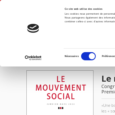
Ce site web utilise des cookies
Les cookies nous permettent de personnalis
Nous partageons également des informations
combiner celles-ci avec d'autres informatio
Accue
Le mouvement social 282, janvier-mars 2023
Accueil
Sélection
Nécessaires
Préférence
du
IMAGES
consentement
Le 
Congré
Premi
«Une bo
les « sœ