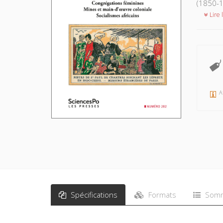
(1850-1
Lire l
A
Spécifications
Formats
Somm