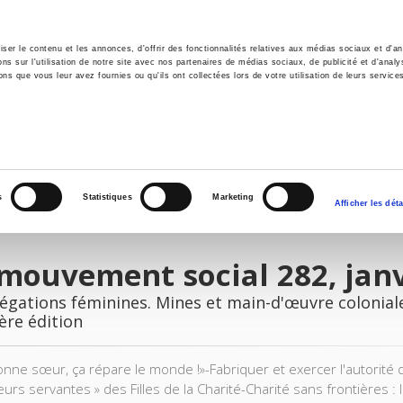
er le contenu et les annonces, d'offrir des fonctionnalités relatives aux médias sociaux et d'ana
 sur l'utilisation de notre site avec nos partenaires de médias sociaux, de publicité et d'analy
ns que vous leur avez fournies ou qu'ils ont collectées lors de votre utilisation de leurs service
il
Environnement
Histoire
International
s
Statistiques
Marketing
Afficher les déta
mouvement social 282, jan
gations féminines. Mines et main-d'œuvre coloniale.
ère édition
nne sœur, ça répare le monde !»-Fabriquer et exercer l'autorité 
urs servantes » des Filles de la Charité-Charité sans frontières : l