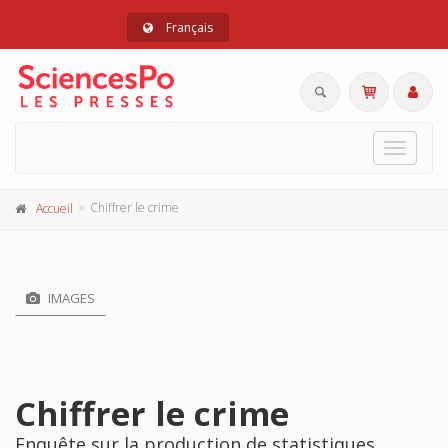
Français
Toggle
navigat
Chiffrer le crime
Accueil
IMAGES
Chiffrer le crime
Enquête sur la production de statistiques