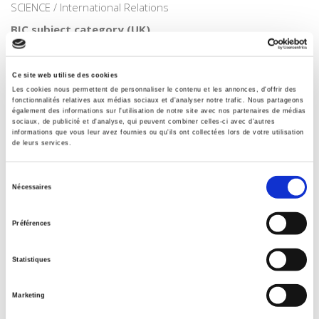
SCIENCE / International Relations
BIC subject category (UK)
JPS International relations
Code publique Onix
Ce site web utilise des cookies
06 Professionnel et académique
Les cookies nous permettent de personnaliser le contenu et les annonces, d'offrir des
Date de première publication du titre
fonctionnalités relatives aux médias sociaux et d'analyser notre trafic. Nous partageons
également des informations sur l'utilisation de notre site avec nos partenaires de médias
22 mars 2023
sociaux, de publicité et d'analyse, qui peuvent combiner celles-ci avec d'autres
informations que vous leur avez fournies ou qu'ils ont collectées lors de votre utilisation
Type d'ouvrage
de leurs services.
Monographie
Avec
Sélection
Nécessaires
Index, Bibliographie
du
consentement
Préférences
Titres
liés
Statistiques
L'Union européenne et la paix
Marketing