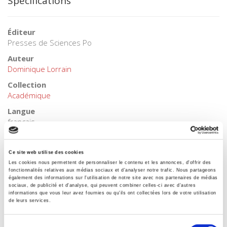
Spécifications
Éditeur
Presses de Sciences Po
Auteur
Dominique Lorrain
Collection
Académique
Langue
français
Mots clés
Développement durable
,
Gouvernance
,
Mondialisation
,
Ce site web utilise des cookies
Urbanisme
,
Villes
Les cookies nous permettent de personnaliser le contenu et les annonces, d'offrir des
fonctionnalités relatives aux médias sociaux et d'analyser notre trafic. Nous partageons
Catégorie (éditeur)
également des informations sur l'utilisation de notre site avec nos partenaires de médias
Internet Hierarchy
>
Science politique
>
Gouvernances
sociaux, de publicité et d'analyse, qui peuvent combiner celles-ci avec d'autres
informations que vous leur avez fournies ou qu'ils ont collectées lors de votre utilisation
Catégorie (éditeur)
de leurs services.
Internet Hierarchy
>
Domaines
>
Gouvernances
Sélection