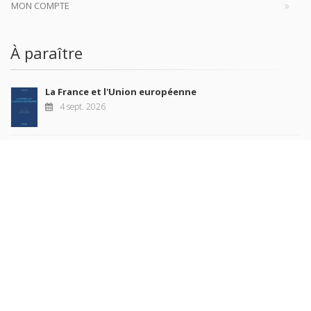
MON COMPTE
À paraître
La France et l'Union européenne
4 sept. 2026
Nouveautés
Revue française de science politique 76-2, avril-juin
2026
10 juil. 2026
Revue française de sociologie 66 3/4, juillet-décembre
2026
7 juil. 2026