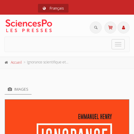
Français
Toggle
navigat
Ignorance scientifique et inaction publique
Accueil
IMAGES