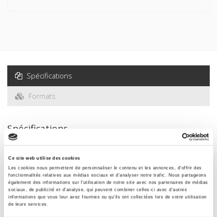
Spécifications
Formats
Spécifications
Éditeur
Ce site web utilise des cookies
Presses de Sciences Po
Les cookies nous permettent de personnaliser le contenu et les annonces, d'offrir des
fonctionnalités relatives aux médias sociaux et d'analyser notre trafic. Nous partageons
Auteur
également des informations sur l'utilisation de notre site avec nos partenaires de médias
sociaux, de publicité et d'analyse, qui peuvent combiner celles-ci avec d'autres
Dominique David
informations que vous leur avez fournies ou qu'ils ont collectées lors de votre utilisation
de leurs services.
Collection