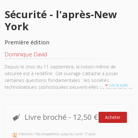
Sécurité - l'après-New
York
Première édition
Dominique David
Depuis le choc du 11 septembre, la notion même de
sécurité est à redéfinir. Cet ouvrage s’attache à poser
certaines questions fondamentales : les sociétés
Lire la suite
technologiques sophistiquées peuvent-elles se défendre, et
contre quoi ? Ou seraient-elles condamnées à une
vulnérabilité croissante, en raison même de leur modernité ?
Peut-on imaginer un système international qui ne soit pas
une juxtaposition - catastrophique – de forteresses
Livre broché
-
12,50 €
Acheter
impuissantes ?
Attention ! Pas d'expédition jusqu'au lundi 17 août