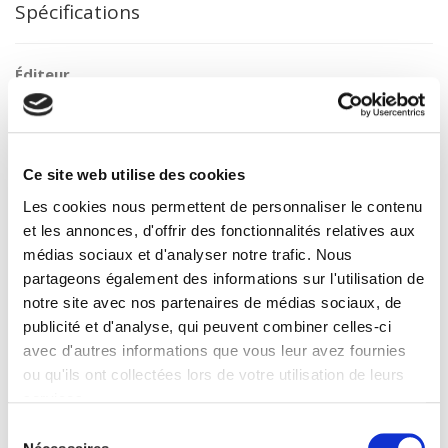
Spécifications
Éditeur
Presses de Sciences Po
Auteur
Sylvain Soriba Camara
Ce site web utilise des cookies
Collection
Académique
Les cookies nous permettent de personnaliser le contenu
Langue
et les annonces, d'offrir des fonctionnalités relatives aux
français
médias sociaux et d'analyser notre trafic. Nous
partageons également des informations sur l'utilisation de
Mots clés
Afrique noire
notre site avec nos partenaires de médias sociaux, de
publicité et d'analyse, qui peuvent combiner celles-ci
Catégorie (éditeur)
avec d'autres informations que vous leur avez fournies
Internet Hierarchy
>
Monde & sociétés
>
Afrique
ou qu'ils ont collectées lors de votre utilisation de leurs
Catégorie (éditeur)
services.
Internet Hierarchy
>
International
Sélection
BISAC Subject Heading